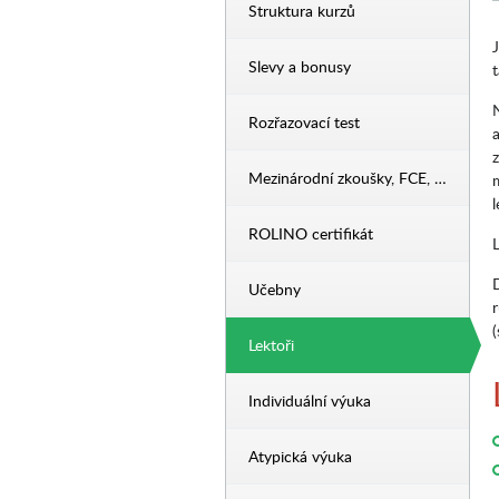
Struktura kurzů
Slevy a bonusy
Rozřazovací test
Mezinárodní zkoušky, FCE, …
l
ROLINO certifikát
L
Učebny
Lektoři
Individuální výuka
Atypická výuka