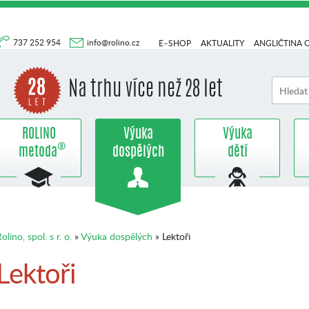
737 252 954
info@rolino.cz
E–SHOP
AKTUALITY
ANGLIČTINA 
Na trhu více než 28 let
ROLINO
Výuka
Výuka
®
metoda
dospělých
dětí
olino, spol. s r. o.
»
Výuka dospělých
» Lektoři
Lektoři