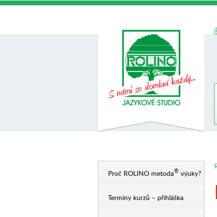
R
®
Proč ROLINO metoda
výuky?
Termíny kurzů – přihláška