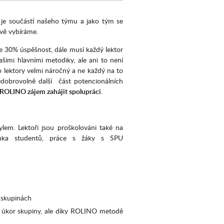
c je součástí našeho týmu a jako tým se
ivě vybíráme.
ze 30% úspěšnost, dále musí každý lektor
šimi hlavními metodiky, ale ani to není
o lektory velmi náročný a ne každý na to
dobrovolně další část potencionálních
 ROLINO zájem zahájit spolupráci
.
lem. Lektoři jsou proškolováni také na
výuka studentů, práce s žáky s SPU
h skupinách
 na úkor skupiny, ale díky ROLINO metodě