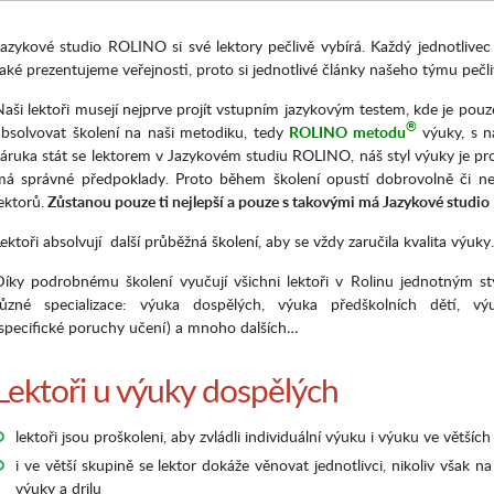
Jazykové studio ROLINO si své lektory pečlivě vybírá. Každý jednotlive
také prezentujeme veřejnosti, proto si jednotlivé články našeho týmu pečl
Naši lektoři musejí nejprve projít vstupním jazykovým testem, kde je pou
®
absolvovat školení na naši metodiku, tedy
ROLINO metodu
výuky, s na
záruka stát se lektorem v Jazykovém studiu ROLINO, náš styl výuky je pr
má správné předpoklady. Proto během školení opustí dobrovolně či ne
ektorů.
Zůstanou pouze ti nejlepší a pouze s takovými má Jazykové studio
ektoři absolvují další průběžná školení, aby se vždy zaručila kvalita výuky.
Díky podrobnému školení vyučují všichni lektoři v Rolinu jednotným sty
různé specializace: výuka dospělých, výuka předškolních dětí, 
(specifické poruchy učení) a mnoho dalších…
Lektoři u výuky dospělých
lektoři jsou proškoleni, aby zvládli individuální výuku i výuku ve většíc
i ve větší skupině se lektor dokáže věnovat jednotlivci, nikoliv však
výuky a drilu