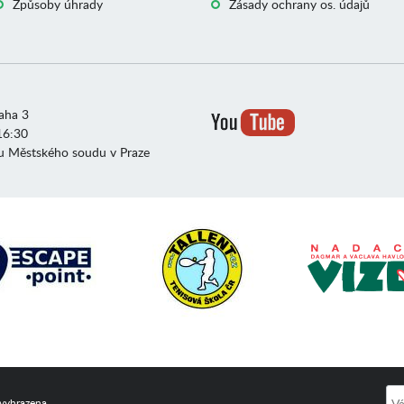
Způsoby úhrady
Zásady ochrany os. údajů
raha 3
16:30
u Městského soudu v Praze
 vyhrazena.