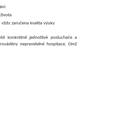
ání
 života
a vždy zaručena kvalita výuky
šit konkrétně jednotlivé posluchače a
rováděny nepravidelné hospitace, čímž