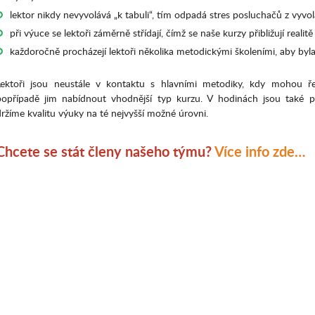
lektor nikdy nevyvolává „k tabuli“, tím odpadá stres posluchačů z vyvol
při výuce se lektoři záměrně střídají, čímž se naše kurzy přibližují realitě
každoročně procházejí lektoři několika metodickými školeními, aby byl
Lektoři jsou neustále v kontaktu s hlavními metodiky, kdy mohou ře
popřípadě jim nabídnout vhodnější typ kurzu. V hodinách jsou také p
držíme kvalitu výuky na té nejvyšší možné úrovni.
Chcete se stát členy našeho týmu?
Více info zde…