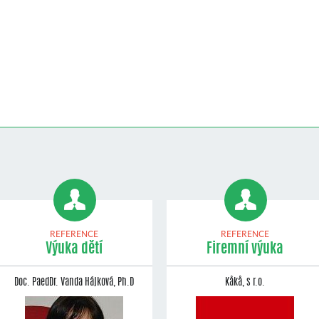
REFERENCE
REFERENCE
Výuka dětí
Firemní výuka
Doc. PaedDr. Vanda Hájková, Ph.D
Kåkå, s r.o.