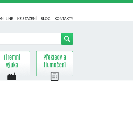
ON–LINE
KE STAŽENÍ
BLOG
KONTAKTY
Firemní
Překlady a
výuka
tlumočení