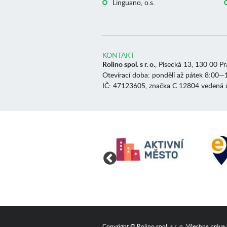
Linguano, o.s.
KONTAKT
Rolino spol. s r. o.
, Písecká 13, 130 00 P
Otevírací doba: pondělí až pátek 8:00—
IČ: 47123605, značka C 12804 vedená 
Copyright © Rolino spol. s r. o. Všechna práva