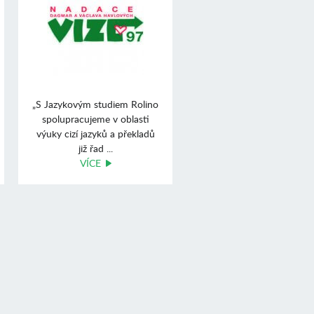
„S Jazykovým studiem Rolino
spolupracujeme v oblasti
výuky cizí jazyků a překladů
již řad ...
VÍCE