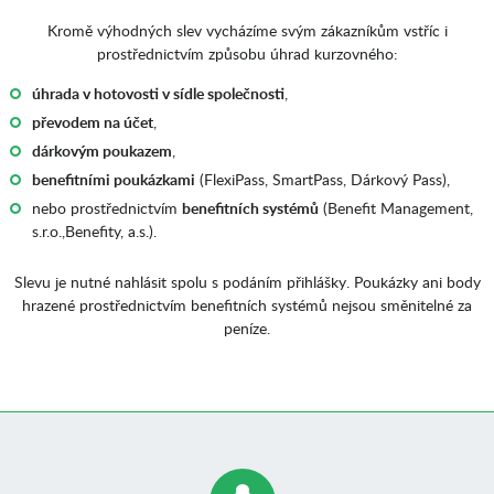
Kromě výhodných slev vycházíme svým zákazníkům vstříc i
prostřednictvím způsobu úhrad kurzovného:
úhrada v hotovosti v sídle společnosti
,
převodem na účet
,
dárkovým poukazem
,
benefitními poukázkami
(FlexiPass, SmartPass, Dárkový Pass),
nebo prostřednictvím
benefitních systémů
(Benefit Management,
s.r.o.,Benefity, a.s.).
Slevu je nutné nahlásit spolu s podáním přihlášky. Poukázky ani body
hrazené prostřednictvím benefitních systémů nejsou směnitelné za
peníze.