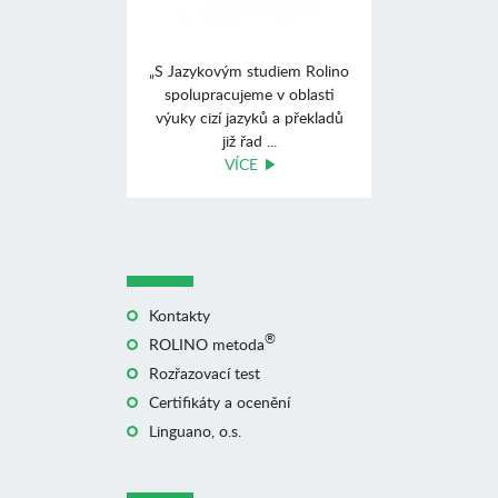
„S Jazykovým studiem Rolino
spolupracujeme v oblasti
výuky cizí jazyků a překladů
již řad ...
VÍCE
Kontakty
®
ROLINO metoda
Rozřazovací test
Certifikáty a ocenění
Linguano, o.s.