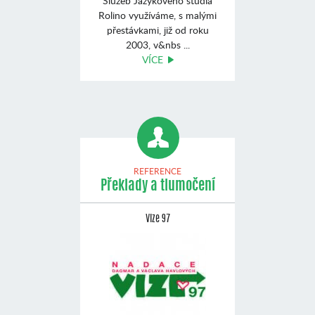
Služeb Jazykového studia
Rolino využíváme, s malými
přestávkami, již od roku
2003, v&nbs ...
VÍCE
REFERENCE
Překlady a tlumočení
Vize 97