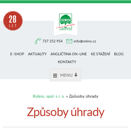
Na
737 252 954
info@rolino.cz
trhu
E–SHOP
AKTUALITY
ANGLIČTINA ON–LINE
KE STAŽENÍ
BLOG
více
KONTAKTY
MENU
než
Rolino, spol. s r. o.
» Způsoby úhrady
28
Způsoby úhrady
let