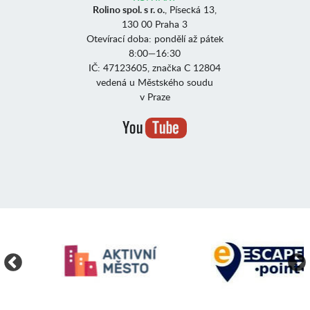
Rolino spol. s r. o.
, Písecká 13,
130 00 Praha 3
Otevírací doba: pondělí až pátek
8:00—16:30
IČ: 47123605, značka C 12804
vedená u Městského soudu
v Praze