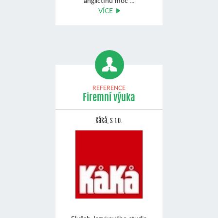
angličtinu moc ...
VÍCE
REFERENCE
Firemní výuka
Kåkå, s r.o.