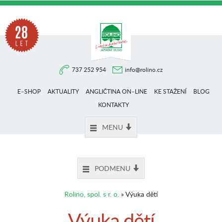
Na
737 252 954
info@rolino.cz
trhu
E–SHOP
AKTUALITY
ANGLIČTINA ON–LINE
KE STAŽENÍ
BLOG
více
KONTAKTY
MENU
než
PODMENU
28
Rolino, spol. s r. o.
» Výuka dětí
let
Výuka dětí