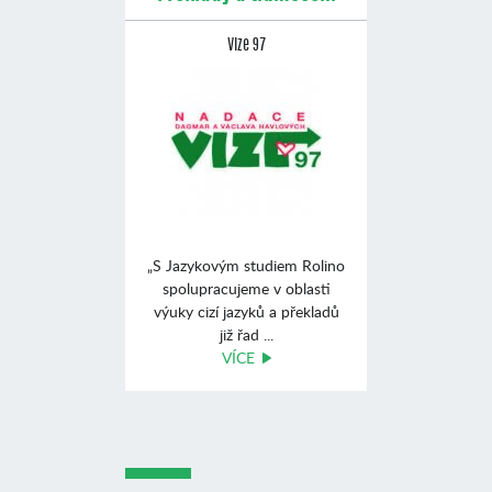
Vize 97
„S Jazykovým studiem Rolino
spolupracujeme v oblasti
výuky cizí jazyků a překladů
již řad ...
VÍCE