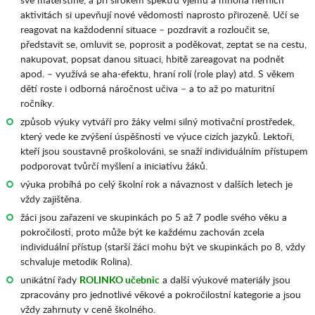
aktivitách si upevňují nové vědomosti naprosto přirozeně. Učí se
reagovat na každodenní situace – pozdravit a rozloučit se,
představit se, omluvit se, poprosit a poděkovat, zeptat se na cestu,
nakupovat, popsat danou situaci, hbitě zareagovat na podnět
apod. – využívá se aha-efektu, hraní rolí (role play) atd. S věkem
dětí roste i odborná náročnost učiva – a to až po maturitní
ročníky.
způsob výuky vytváří pro žáky velmi silný motivační prostředek,
který vede ke zvýšení úspěšnosti ve výuce cizích jazyků. Lektoři,
kteří jsou soustavně proškolováni, se snaží individuálním přístupem
podporovat tvůrčí myšlení a iniciativu žáků.
výuka probíhá po celý školní rok a návaznost v dalších letech je
vždy zajištěna.
žáci jsou zařazeni ve skupinkách po 5 až 7 podle svého věku a
pokročilosti, proto může být ke každému zachován zcela
individuální přístup (starší žáci mohu být ve skupinkách po 8, vždy
schvaluje metodik Rolina).
unikátní řady
ROLINKO učebnic
a další výukové materiály jsou
zpracovány pro jednotlivé věkové a pokročilostní kategorie a jsou
vždy zahrnuty v ceně školného.