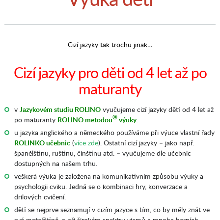
Cizí jazyky tak trochu jinak…
Cizí jazyky pro děti od 4 let až po
maturanty
v
Jazykovém studiu ROLINO
vyučujeme cizí jazyky děti od 4 let až
®
po maturanty
ROLINO metodou
výuky
.
u jazyka anglického a německého používáme při výuce vlastní řady
ROLINKO učebnic
(
více zde
). Ostatní cizí jazyky – jako např.
španělštinu, ruštinu, čínštinu atd. – vyučujeme dle učebnic
dostupných na našem trhu.
veškerá výuka je založena na komunikativním způsobu výuky a
psychologii cviku. Jedná se o kombinaci hry, konverzace a
drilových cvičení.
děti se nejprve seznamují v cizím jazyce s tím, co by měly znát ve
své mateřštině, a při širokém spektru vjemů a mnoha herních