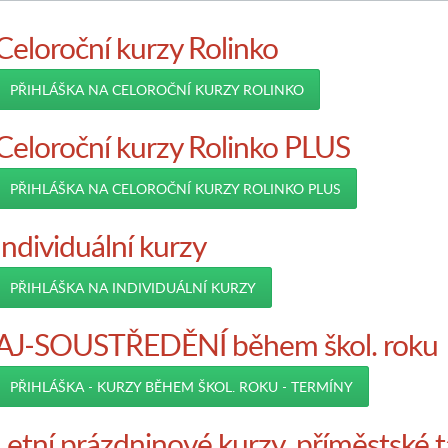
Celoroční kurzy Rolinko
PŘIHLÁŠKA NA CELOROČNÍ KURZY ROLINKO
Celoroční kurzy Rolinko PLUS
PŘIHLÁŠKA NA CELOROČNÍ KURZY ROLINKO PLUS
Individuální kurzy
PŘIHLÁŠKA NA INDIVIDUÁLNÍ KURZY
AJ-SOUSTŘEDĚNÍ během škol. roku
PŘIHLÁŠKA - KURZY BĚHEM ŠKOL. ROKU - TERMÍNY
Letní prázdninové kurzy, příměstské 