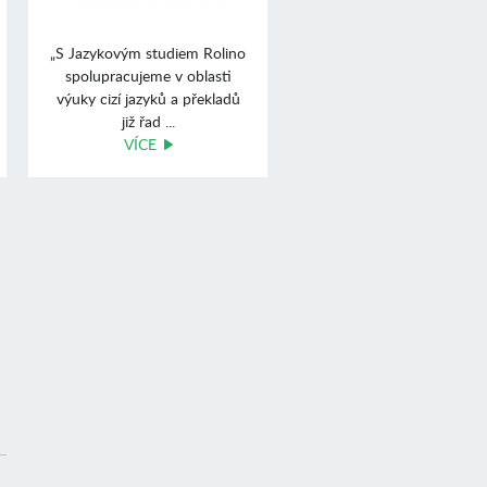
„S Jazykovým studiem Rolino
spolupracujeme v oblasti
výuky cizí jazyků a překladů
již řad ...
VÍCE