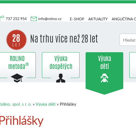
737 252 954
info@rolino.cz
E–SHOP
AKTUALITY
ANGLIČTINA 
Na trhu více než 28 let
ROLINO
Výuka
Výuka
®
metoda
dospělých
dětí
olino, spol. s r. o.
»
Výuka dětí
» Přihlášky
Přihlášky