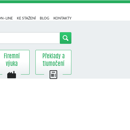
ON–LINE
KE STAŽENÍ
BLOG
KONTAKTY
Firemní
Překlady a
výuka
tlumočení