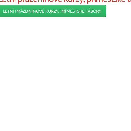
LETNÍ PRÁZDNINOVÉ KURZY, PŘÍMĚSTSKÉ TÁBORY