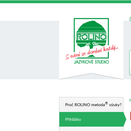
R
®
Proč ROLINO metoda
výuky?
Přihlášky