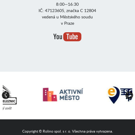
8:00—16:30
IČ: 47123605, značka C 12804
vedená u Městského soudu
v Praze
Copyright © Rolino spol. s r. o. Všechna práva vyhrazena.