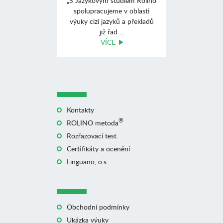
„S Jazykovým studiem Rolino
spolupracujeme v oblasti
výuky cizí jazyků a překladů
již řad ...
VÍCE
Kontakty
®
ROLINO metoda
Rozřazovací test
Certifikáty a ocenění
Linguano, o.s.
Obchodní podmínky
Ukázka výuky