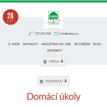
Na
737 252 954
info@rolino.cz
trhu
E–SHOP
AKTUALITY
ANGLIČTINA ON–LINE
KE STAŽENÍ
BLOG
více
KONTAKTY
MENU
než
PODMENU
28
Domácí úkoly
let