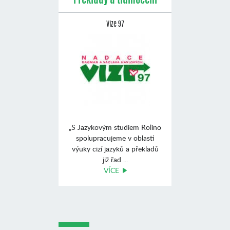
Překlady a tlumočení
Vize 97
„S Jazykovým studiem Rolino
spolupracujeme v oblasti
výuky cizí jazyků a překladů
již řad ...
VÍCE