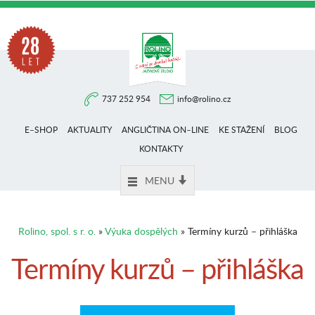
Na
737 252 954
info@rolino.cz
trhu
E–SHOP
AKTUALITY
ANGLIČTINA ON–LINE
KE STAŽENÍ
BLOG
více
KONTAKTY
MENU
než
Rolino, spol. s r. o.
»
Výuka dospělých
» Termíny kurzů – přihláška
28
Termíny kurzů – přihláška
let