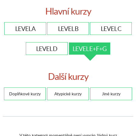
Hlavní kurzy
LEVEL A
LEVEL B
LEVEL C
LEVEL D
LEVEL E+F+G
Další kurzy
Doplňkové kurzy
Atypické kurzy
Jiné kurzy
V této kategorii momentálně není vypsán žádný kurz