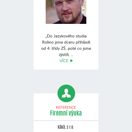
„Do Jazykového studia
Rolino jsme dceru přihlásili
od 4. třídy ZŠ, poté co jsme
zjistili, ...
VÍCE
REFERENCE
Firemní výuka
Kåkå, s r.o.