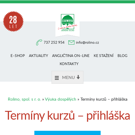
Na
737 252 954
info@rolino.cz
trhu
E–SHOP
AKTUALITY
ANGLIČTINA ON–LINE
KE STAŽENÍ
BLOG
více
KONTAKTY
MENU
než
Rolino, spol. s r. o.
»
Výuka dospělých
» Termíny kurzů – přihláška
28
Termíny kurzů – přihláška
let