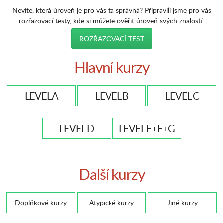
Nevíte, která úroveň je pro vás ta správná? Připravili jsme pro vás
rozřazovací testy, kde si můžete ověřit úroveň svých znalostí.
ROZŘAZOVACÍ TEST
Hlavní kurzy
LEVEL A
LEVEL B
LEVEL C
LEVEL D
LEVEL E+F+G
Další kurzy
Doplňkové kurzy
Atypické kurzy
Jiné kurzy