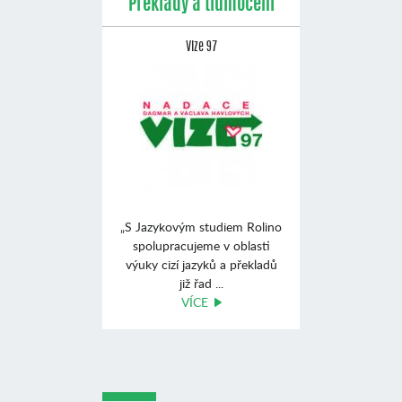
Překlady a tlumočení
Vize 97
„S Jazykovým studiem Rolino
spolupracujeme v oblasti
výuky cizí jazyků a překladů
již řad ...
VÍCE