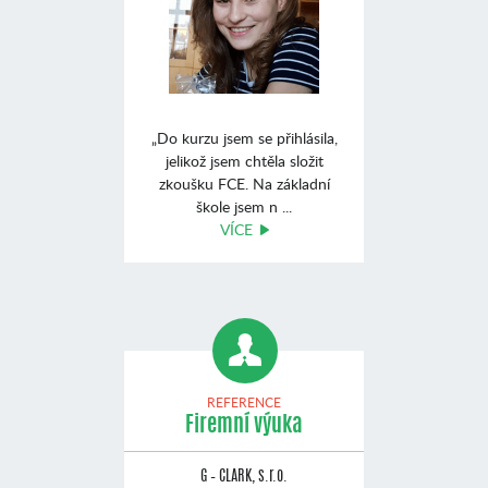
„Do kurzu jsem se přihlásila,
jelikož jsem chtěla složit
zkoušku FCE. Na základní
škole jsem n ...
VÍCE
REFERENCE
Firemní výuka
G – CLARK, s.r.o.