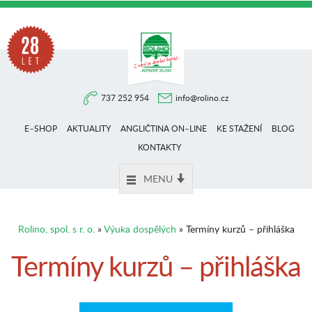
Na
737 252 954
info@rolino.cz
trhu
E–SHOP
AKTUALITY
ANGLIČTINA ON–LINE
KE STAŽENÍ
BLOG
více
KONTAKTY
MENU
než
Rolino, spol. s r. o.
»
Výuka dospělých
» Termíny kurzů – přihláška
28
Termíny kurzů – přihláška
let