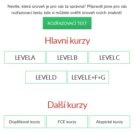
Nevíte, která úroveň je pro vás ta správná? Připravili jsme pro vás
rozřazovací testy, kde si můžete ověřit úroveň svých znalostí.
ROZŘAZOVACÍ TEST
Hlavní kurzy
LEVEL A
LEVEL B
LEVEL C
LEVEL D
LEVEL E+F+G
Další kurzy
Doplňkové kurzy
FCE kurzy
Atypické kurzy