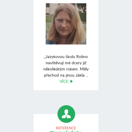
„Jazykovou školu Rolino
navštĕvují mé dcery již
nĕkolikátým rokem. Mĕly
přechod na jinou zákla ...
VÍCE
REFERENCE