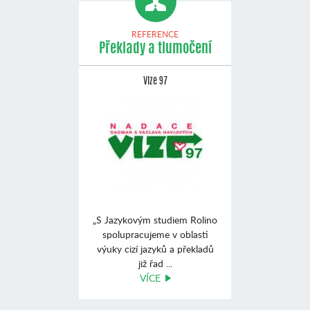
REFERENCE
Překlady a tlumočení
Vize 97
„S Jazykovým studiem Rolino
spolupracujeme v oblasti
výuky cizí jazyků a překladů
již řad ...
VÍCE