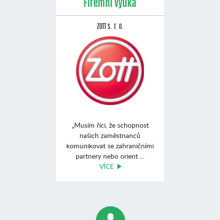
Firemní výuka
ZOTT s. r. o.
„Musím říci, že schopnost
našich zaměstnanců
komunikovat se zahraničními
partnery nebo orient ...
VÍCE