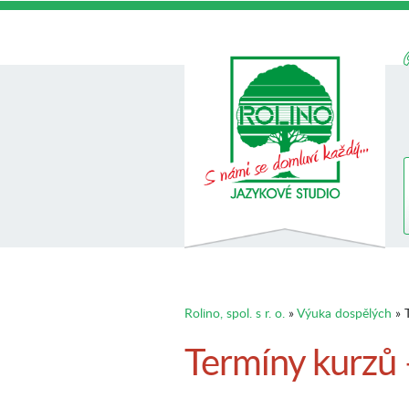
Rolino, spol. s r. o.
»
Výuka dospělých
» T
Termíny kurzů 