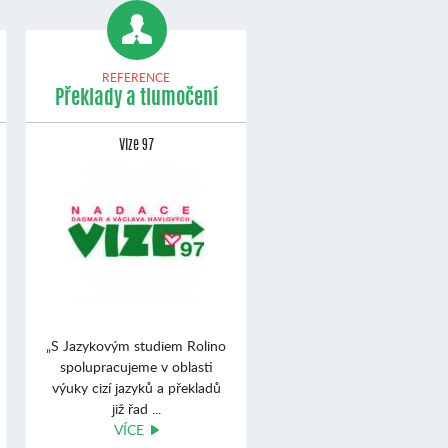
REFERENCE
Překlady a tlumočení
Vize 97
„S Jazykovým studiem Rolino
spolupracujeme v oblasti
výuky cizí jazyků a překladů
již řad ...
VÍCE