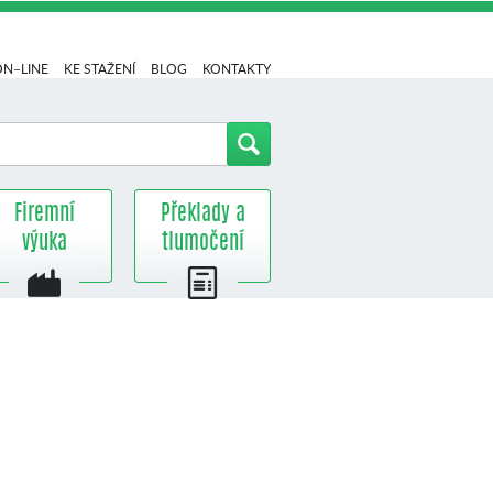
ON–LINE
KE STAŽENÍ
BLOG
KONTAKTY
Firemní
Překlady a
výuka
tlumočení