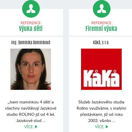
REFERENCE
REFERENCE
Výuka dětí
Firemní výuka
Ing. Dominika Dominiková
Kåkå, s r.o.
„Jsem maminkou 4 dětí a
Služeb Jazykového studia
všechny navštěvují Jazykové
Rolino využíváme, s malými
studio ROLINO již od 4 let.
přestávkami, již od roku
Jazykové stud ...
2003, v&nbs ...
VÍCE
VÍCE