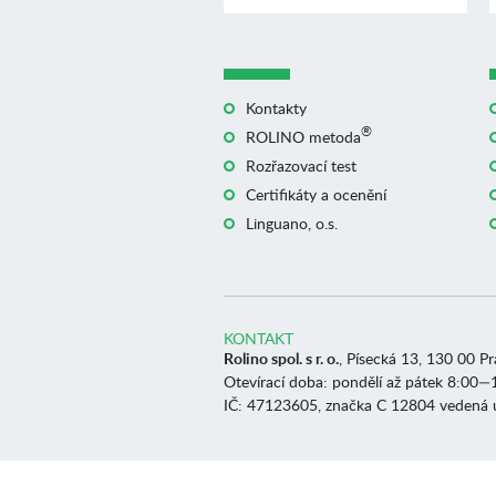
Kontakty
®
ROLINO metoda
Rozřazovací test
Certifikáty a ocenění
Linguano, o.s.
KONTAKT
Rolino spol. s r. o.
, Písecká 13, 130 00 P
Otevírací doba: pondělí až pátek 8:00—
IČ: 47123605, značka C 12804 vedená 