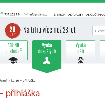
737 252 954
info@rolino.cz
E–SHOP
AKTUALITY
ANGLIČTINA 
Na trhu více než 28 let
ROLINO
Výuka
Výuka
®
metoda
dospělých
dětí
ermíny kurzů – přihláška
– přihláška