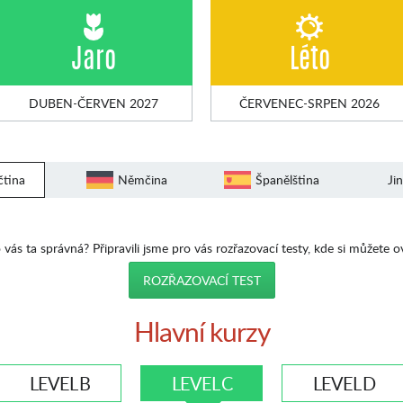
Jaro
Léto
DUBEN-ČERVEN 2027
ČERVENEC-SRPEN 2026
čtina
Němčina
Španělština
Ji
 vás ta správná? Připravili jsme pro vás rozřazovací testy, kde si můžete o
ROZŘAZOVACÍ TEST
Hlavní kurzy
LEVEL B
LEVEL C
LEVEL D