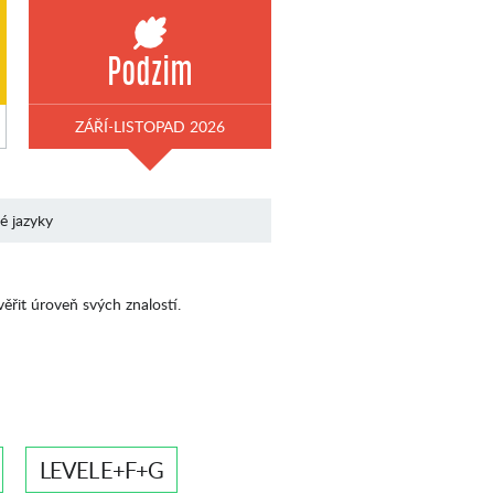
Podzim
ZÁŘÍ-LISTOPAD 2026
né jazyky
věřit úroveň svých znalostí.
LEVEL E+F+G