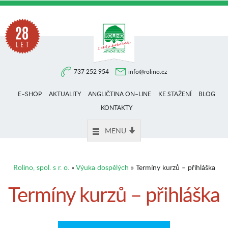
Na
737 252 954
info@rolino.cz
trhu
E–SHOP
AKTUALITY
ANGLIČTINA ON–LINE
KE STAŽENÍ
BLOG
více
KONTAKTY
MENU
než
Rolino, spol. s r. o.
»
Výuka dospělých
» Termíny kurzů – přihláška
28
Termíny kurzů – přihláška
let