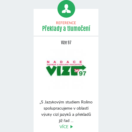
REFERENCE
Překlady a tlumočení
Vize 97
„S Jazykovým studiem Rolino
spolupracujeme v oblasti
výuky cizí jazyků a překladů
již řad ...
VÍCE