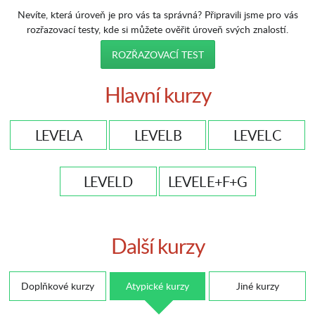
Nevíte, která úroveň je pro vás ta správná? Připravili jsme pro vás
rozřazovací testy, kde si můžete ověřit úroveň svých znalostí.
ROZŘAZOVACÍ TEST
Hlavní kurzy
LEVEL A
LEVEL B
LEVEL C
LEVEL D
LEVEL E+F+G
Další kurzy
Doplňkové kurzy
Atypické kurzy
Jiné kurzy