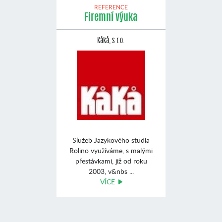
REFERENCE
Firemní výuka
Kåkå, s r.o.
Služeb Jazykového studia
Rolino využíváme, s malými
přestávkami, již od roku
2003, v&nbs ...
VÍCE