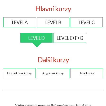
Hlavní kurzy
LEVEL A
LEVEL B
LEVEL C
LEVEL D
LEVEL E+F+G
Další kurzy
Doplňkové kurzy
Atypické kurzy
Jiné kurzy
V této kategorii momentálně není vypsán žádný kurz