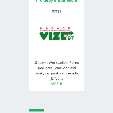
Překlady a tlumočení
Vize 97
„S Jazykovým studiem Rolino
spolupracujeme v oblasti
výuky cizí jazyků a překladů
již řad ...
VÍCE