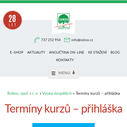
Na
737 252 954
info@rolino.cz
trhu
E–SHOP
AKTUALITY
ANGLIČTINA ON–LINE
KE STAŽENÍ
BLOG
více
KONTAKTY
MENU
než
Rolino, spol. s r. o.
»
Výuka dospělých
» Termíny kurzů – přihláška
28
Termíny kurzů – přihláška
let