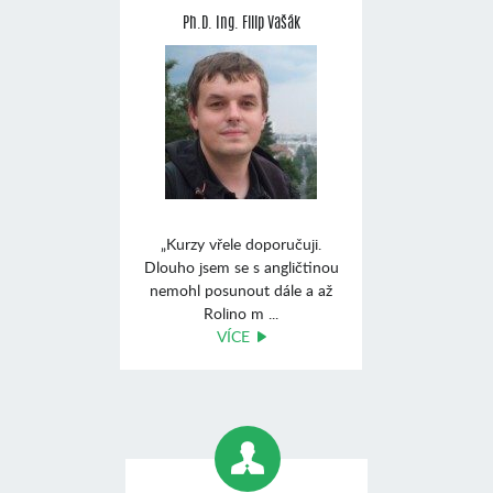
Ph.D. Ing. Filip Vašák
„Kurzy vřele doporučuji.
Dlouho jsem se s angličtinou
nemohl posunout dále a až
Rolino m ...
VÍCE