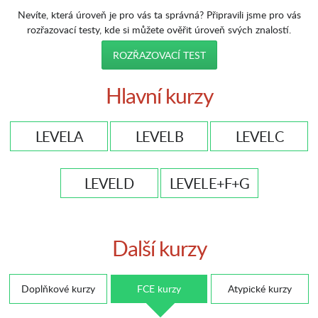
Nevíte, která úroveň je pro vás ta správná? Připravili jsme pro vás
rozřazovací testy, kde si můžete ověřit úroveň svých znalostí.
ROZŘAZOVACÍ TEST
Hlavní kurzy
LEVEL A
LEVEL B
LEVEL C
LEVEL D
LEVEL E+F+G
Další kurzy
Doplňkové kurzy
FCE kurzy
Atypické kurzy