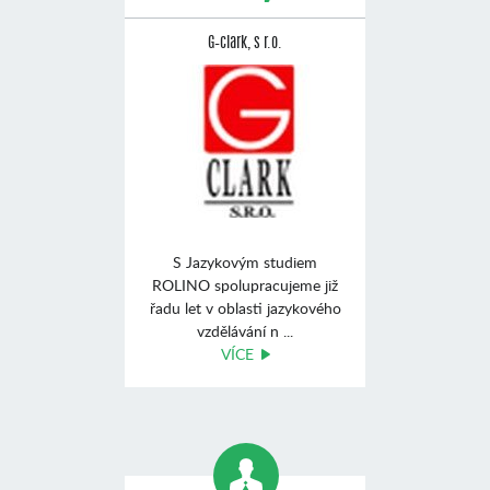
G–clark, s r.o.
S Jazykovým studiem
ROLINO spolupracujeme již
řadu let v oblasti jazykového
vzdělávání n ...
VÍCE