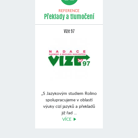
REFERENCE
Překlady a tlumočení
Vize 97
„S Jazykovým studiem Rolino
spolupracujeme v oblasti
výuky cizí jazyků a překladů
již řad ...
VÍCE