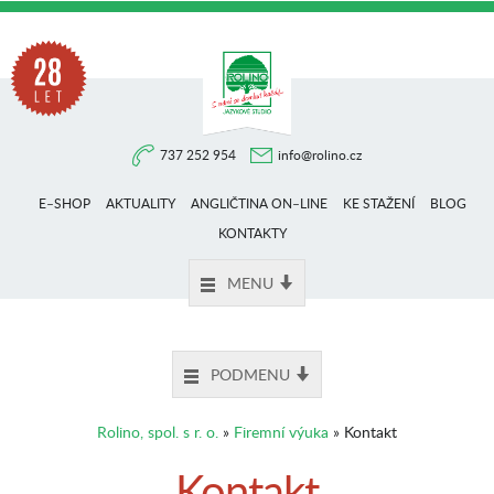
Na
737 252 954
info@rolino.cz
trhu
E–SHOP
AKTUALITY
ANGLIČTINA ON–LINE
KE STAŽENÍ
BLOG
více
KONTAKTY
MENU
než
PODMENU
28
Rolino, spol. s r. o.
»
Firemní výuka
» Kontakt
let
Kontakt