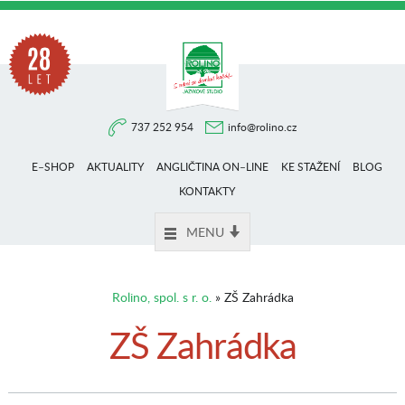
Na
737 252 954
info@rolino.cz
trhu
E–SHOP
AKTUALITY
ANGLIČTINA ON–LINE
KE STAŽENÍ
BLOG
více
KONTAKTY
MENU
než
Rolino, spol. s r. o.
» ZŠ Zahrádka
28
ZŠ Zahrádka
let