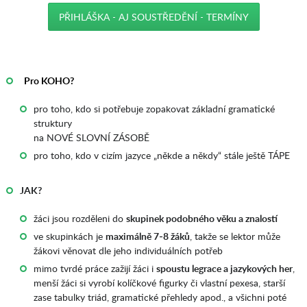
PŘIHLÁŠKA - AJ SOUSTŘEDĚNÍ - TERMÍNY
_
AAA
_
Pro KOHO?
pro toho, kdo si potřebuje zopakovat základní gramatické
struktury
na NOVÉ SLOVNÍ ZÁSOBĚ
pro toho, kdo v cizím jazyce „někde a někdy“ stále ještě TÁPE
JAK?
žáci jsou rozděleni do
skupinek podobného věku a znalostí
ve skupinkách je
maximálně 7-8 žáků
, takže se lektor může
žákovi věnovat dle jeho individuálních potřeb
mimo tvrdé práce zažijí žáci i
spoustu legrace a jazykových her
,
menší žáci si vyrobí kolíčkové figurky či vlastní pexesa, starší
zase tabulky triád, gramatické přehledy apod., a všichni poté