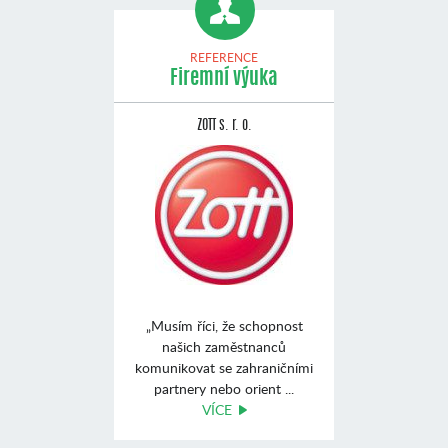
REFERENCE
Firemní výuka
ZOTT s. r. o.
„Musím říci, že schopnost
našich zaměstnanců
komunikovat se zahraničními
partnery nebo orient ...
VÍCE