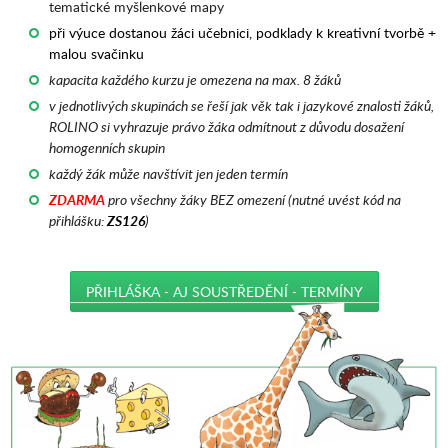
tematické myšlenkové mapy
při výuce dostanou žáci učebnici, podklady k kreativní tvorbě +
malou svačinku
kapacita každého kurzu je omezena na max. 8 žáků
v jednotlivých skupinách se řeší jak věk tak i jazykové znalosti žáků,
ROLINO si vyhrazuje právo žáka odmítnout z důvodu dosažení
homogenních skupin
každý žák může navštívit jen jeden termín
ZDARMA
pro všechny žáky BEZ omezení (nutné uvést kód na
přihlášku:
ZS126
)
PŘIHLÁŠKA - AJ SOUSTŘEDĚNÍ - TERMÍNY