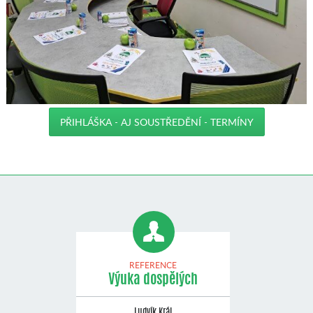
PŘIHLÁŠKA - AJ SOUSTŘEDĚNÍ - TERMÍNY
REFERENCE
Výuka dospělých
Ludvík Král