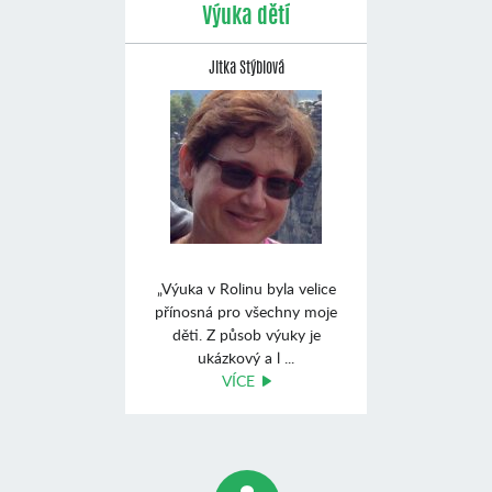
Výuka dětí
Jitka Stýblová
„Výuka v Rolinu byla velice
přínosná pro všechny moje
děti. Z působ výuky je
ukázkový a l ...
VÍCE