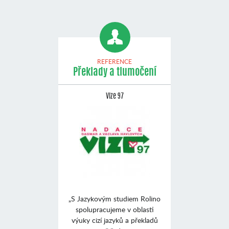
REFERENCE
Překlady a tlumočení
Vize 97
„S Jazykovým studiem Rolino
spolupracujeme v oblasti
výuky cizí jazyků a překladů