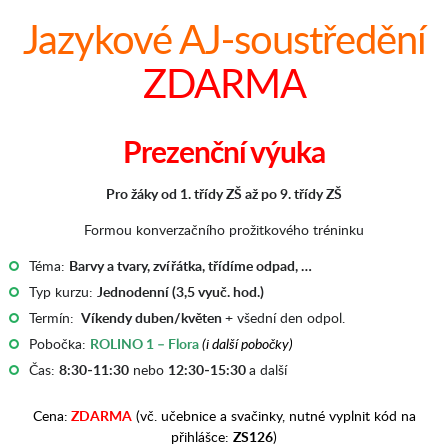
Jazykové AJ-soustředění
ZDARMA
Prezenční výuka
Pro žáky od 1. třídy ZŠ až po 9. třídy ZŠ
Formou konverzačního prožitkového tréninku
Téma:
Barvy a tvary, zvířátka, třídíme odpad, …
Typ kurzu:
Jednodenní (3,5 vyuč. hod.)
Termín:
Víkendy duben/květen
+ všední den odpol.
Pobočka:
ROLINO 1 – Flora
(i další pobočky)
Čas:
8:30-11:30
nebo
12:30-15:30
a další
Cena:
ZDARMA
(vč. učebnice a svačinky, nutné vyplnit kód na
přihlášce:
ZS126
)