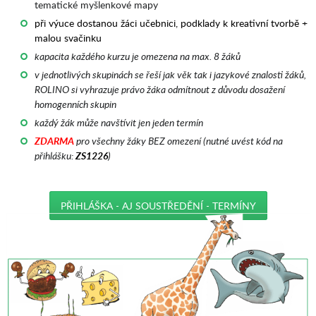
tematické myšlenkové mapy
při výuce dostanou žáci učebnici, podklady k kreativní tvorbě +
malou svačinku
kapacita každého kurzu je omezena na max. 8 žáků
v jednotlivých skupinách se řeší jak věk tak i jazykové znalosti žáků,
ROLINO si vyhrazuje právo žáka odmítnout z důvodu dosažení
homogenních skupin
každý žák může navštívit jen jeden termín
ZDARMA
pro všechny žáky BEZ omezení (nutné uvést kód na
přihlášku:
ZS1226
)
PŘIHLÁŠKA - AJ SOUSTŘEDĚNÍ - TERMÍNY