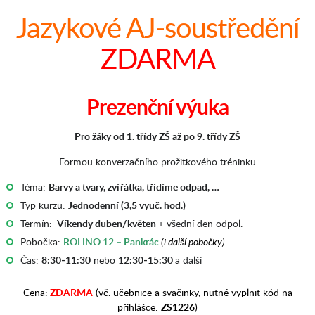
Jazykové AJ-soustředění
ZDARMA
Prezenční výuka
Pro žáky od 1. třídy ZŠ až po 9. třídy ZŠ
Formou konverzačního prožitkového tréninku
Téma:
Barvy a tvary, zvířátka, třídíme odpad, …
Typ kurzu:
Jednodenní (3,5 vyuč. hod.)
Termín:
Víkendy duben/květen
+ všední den odpol.
Pobočka:
ROLINO 12 – Pankrác
(i další pobočky)
Čas:
8:30-11:30
nebo
12:30-15:30
a další
Cena:
ZDARMA
(vč. učebnice a svačinky, nutné vyplnit kód na
přihlášce:
ZS1226
)