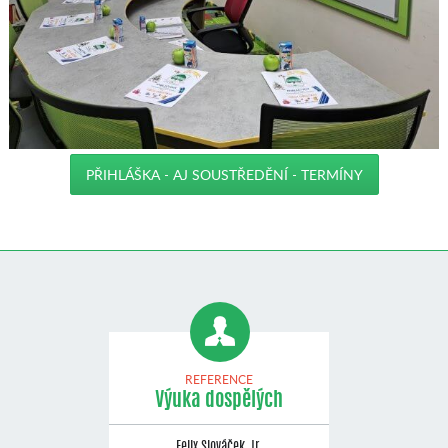
PŘIHLÁŠKA - AJ SOUSTŘEDĚNÍ - TERMÍNY
REFERENCE
Výuka dospělých
Felix Slováček, jr.