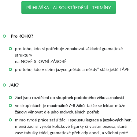
PŘIHLÁŠKA - AJ SOUSTŘEDĚNÍ - TERMÍNY
_
AAA
_
Pro KOHO?
pro toho, kdo si potřebuje zopakovat základní gramatické
struktury
na NOVÉ SLOVNÍ ZÁSOBĚ
pro toho, kdo v cizím jazyce „někde a někdy“ stále ještě TÁPE
JAK?
žáci jsou rozděleni do
skupinek podobného věku a znalostí
ve skupinkách je
maximálně 7-8 žáků
, takže se lektor může
žákovi věnovat dle jeho individuálních potřeb
mimo tvrdé práce zažijí žáci i
spoustu legrace a jazykových her
,
menší žáci si vyrobí kolíčkové figurky či vlastní pexesa, starší
zase tabulky triád, gramatické přehledy apod., a všichni poté