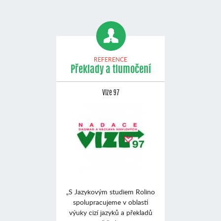
REFERENCE
Překlady a tlumočení
Vize 97
„S Jazykovým studiem Rolino
spolupracujeme v oblasti
výuky cizí jazyků a překladů