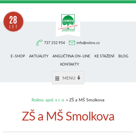
Na
737 252 954
info@rolino.cz
trhu
E–SHOP
AKTUALITY
ANGLIČTINA ON–LINE
KE STAŽENÍ
BLOG
více
KONTAKTY
MENU
než
Rolino, spol. s r. o.
» ZŠ a MŠ Smolkova
28
ZŠ a MŠ Smolkova
let