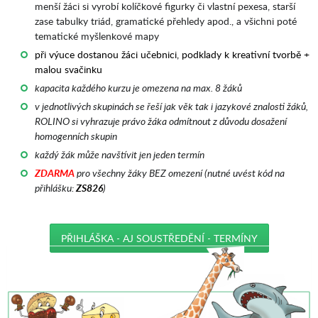
menší žáci si vyrobí kolíčkové figurky či vlastní pexesa, starší
zase tabulky triád, gramatické přehledy apod., a všichni poté
tematické myšlenkové mapy
při výuce dostanou žáci učebnici, podklady k kreativní tvorbě +
malou svačinku
kapacita každého kurzu je omezena na max. 8 žáků
v jednotlivých skupinách se řeší jak věk tak i jazykové znalosti žáků,
ROLINO si vyhrazuje právo žáka odmítnout z důvodu dosažení
homogenních skupin
každý žák může navštívit jen jeden termín
ZDARMA
pro všechny žáky BEZ omezení (nutné uvést kód na
přihlášku:
ZS826
)
PŘIHLÁŠKA - AJ SOUSTŘEDĚNÍ - TERMÍNY