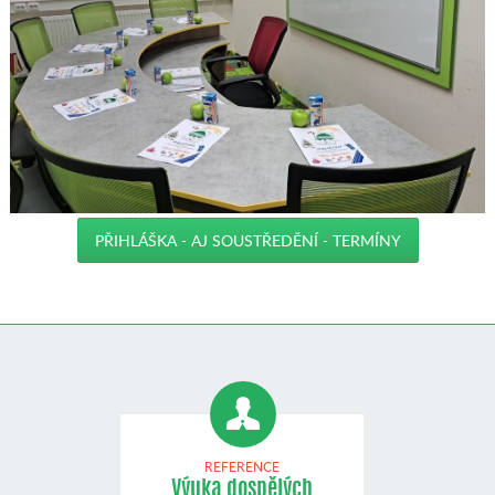
PŘIHLÁŠKA - AJ SOUSTŘEDĚNÍ - TERMÍNY
REFERENCE
Výuka dospělých