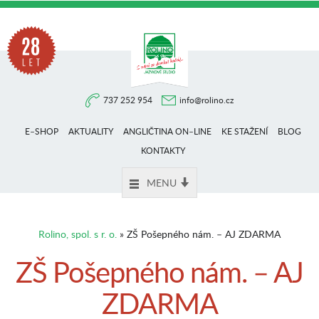
Na
737 252 954
info@rolino.cz
trhu
E–SHOP
AKTUALITY
ANGLIČTINA ON–LINE
KE STAŽENÍ
BLOG
více
KONTAKTY
MENU
než
Rolino, spol. s r. o.
» ZŠ Pošepného nám. – AJ ZDARMA
28
ZŠ Pošepného nám. – AJ
ZDARMA
let