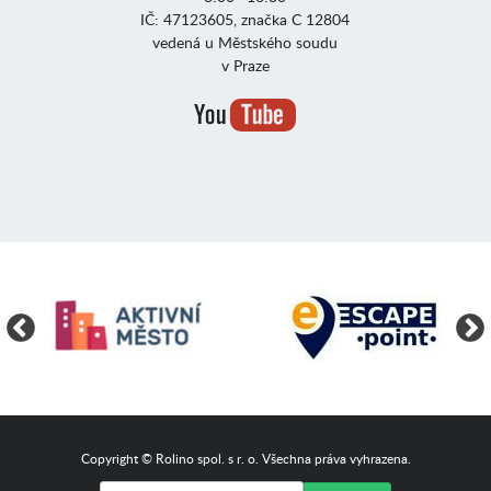
IČ: 47123605, značka C 12804
vedená u Městského soudu
v Praze
Copyright © Rolino spol. s r. o. Všechna práva vyhrazena.