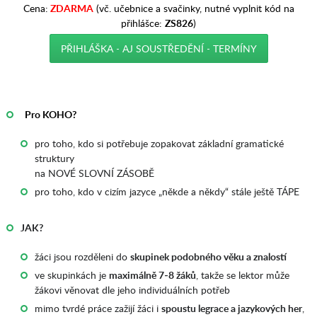
Cena:
ZDARMA
(vč. učebnice a svačinky, nutné vyplnit kód na
přihlášce:
ZS826
)
PŘIHLÁŠKA - AJ SOUSTŘEDĚNÍ - TERMÍNY
_
AAA
_
Pro KOHO?
pro toho, kdo si potřebuje zopakovat základní gramatické
struktury
na NOVÉ SLOVNÍ ZÁSOBĚ
pro toho, kdo v cizím jazyce „někde a někdy“ stále ještě TÁPE
JAK?
žáci jsou rozděleni do
skupinek podobného věku a znalostí
ve skupinkách je
maximálně 7-8 žáků
, takže se lektor může
žákovi věnovat dle jeho individuálních potřeb
mimo tvrdé práce zažijí žáci i
spoustu legrace a jazykových her
,