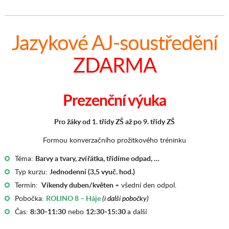
Jazykové AJ-soustředění
ZDARMA
Prezenční výuka
Pro žáky od 1. třídy ZŠ až po 9. třídy ZŠ
Formou konverzačního prožitkového tréninku
Téma:
Barvy a tvary, zvířátka, třídíme odpad, …
Typ kurzu:
Jednodenní (3,5 vyuč. hod.)
Termín:
Víkendy duben/květen
+ všední den odpol.
Pobočka:
ROLINO 8 – Háje
(i další pobočky)
Čas:
8:30-11:30
nebo
12:30-15:30
a další