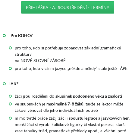
PŘIHLÁŠKA - AJ SOUSTŘEDĚNÍ - TERMÍNY
_
AAA
_
Pro KOHO?
pro toho, kdo si potřebuje zopakovat základní gramatické
struktury
na NOVÉ SLOVNÍ ZÁSOBĚ
pro toho, kdo v cizím jazyce „někde a někdy“ stále ještě TÁPE
JAK?
žáci jsou rozděleni do
skupinek podobného věku a znalostí
ve skupinkách je
maximálně 7-8 žáků
, takže se lektor může
žákovi věnovat dle jeho individuálních potřeb
mimo tvrdé práce zažijí žáci i
spoustu legrace a jazykových her
,
menší žáci si vyrobí kolíčkové figurky či vlastní pexesa, starší
zase tabulky triád, gramatické přehledy apod., a všichni poté