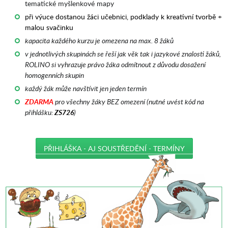
tematické myšlenkové mapy
při výuce dostanou žáci učebnici, podklady k kreativní tvorbě +
malou svačinku
kapacita každého kurzu je omezena na max. 8 žáků
v jednotlivých skupinách se řeší jak věk tak i jazykové znalosti žáků,
ROLINO si vyhrazuje právo žáka odmítnout z důvodu dosažení
homogenních skupin
každý žák může navštívit jen jeden termín
ZDARMA
pro všechny žáky BEZ omezení (nutné uvést kód na
přihlášku:
ZS726
)
PŘIHLÁŠKA - AJ SOUSTŘEDĚNÍ - TERMÍNY