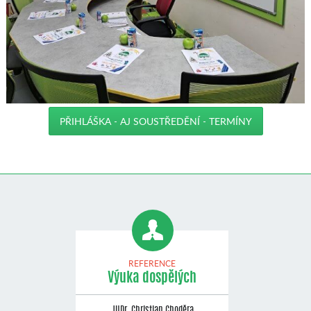
PŘIHLÁŠKA - AJ SOUSTŘEDĚNÍ - TERMÍNY
REFERENCE
Výuka dospělých
JUDr. Christian Choděra