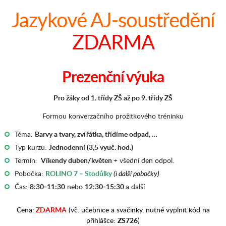
Jazykové AJ-soustředění
ZDARMA
Prezenční výuka
Pro žáky od 1. třídy ZŠ až po 9. třídy ZŠ
Formou konverzačního prožitkového tréninku
Téma:
Barvy a tvary, zvířátka, třídíme odpad, …
Typ kurzu:
Jednodenní (3,5 vyuč. hod.)
Termín:
Víkendy duben/květen
+ všední den odpol.
Pobočka:
ROLINO 7 – Stodůlky
(i další pobočky)
Čas:
8:30-11:30
nebo
12:30-15:30
a další
Cena:
ZDARMA
(vč. učebnice a svačinky, nutné vyplnit kód na
přihlášce:
ZS726
)