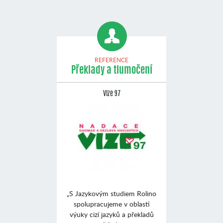
REFERENCE
Překlady a tlumočení
Vize 97
„S Jazykovým studiem Rolino
spolupracujeme v oblasti
výuky cizí jazyků a překladů