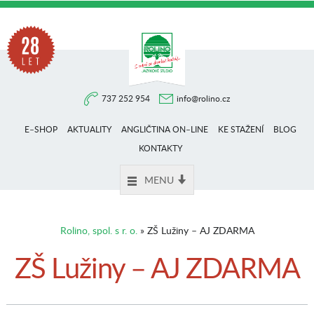
Na
737 252 954
info@rolino.cz
trhu
E–SHOP
AKTUALITY
ANGLIČTINA ON–LINE
KE STAŽENÍ
BLOG
více
KONTAKTY
MENU
než
Rolino, spol. s r. o.
» ZŠ Lužiny – AJ ZDARMA
28
ZŠ Lužiny – AJ ZDARMA
let