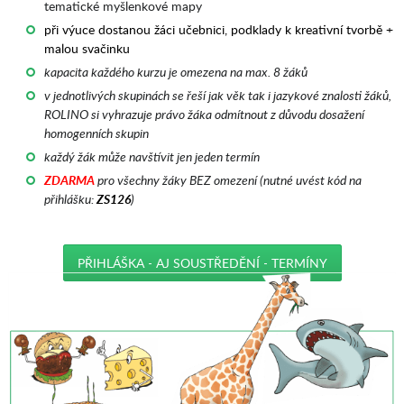
tematické myšlenkové mapy
při výuce dostanou žáci učebnici, podklady k kreativní tvorbě +
malou svačinku
kapacita každého kurzu je omezena na max. 8 žáků
v jednotlivých skupinách se řeší jak věk tak i jazykové znalosti žáků,
ROLINO si vyhrazuje právo žáka odmítnout z důvodu dosažení
homogenních skupin
každý žák může navštívit jen jeden termín
ZDARMA
pro všechny žáky BEZ omezení (nutné uvést kód na
přihlášku:
ZS126
)
PŘIHLÁŠKA - AJ SOUSTŘEDĚNÍ - TERMÍNY