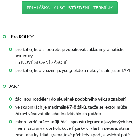
PŘIHLÁŠKA - AJ SOUSTŘEDĚNÍ - TERMÍNY
_
AAA
_
Pro KOHO?
pro toho, kdo si potřebuje zopakovat základní gramatické
struktury
na NOVÉ SLOVNÍ ZÁSOBĚ
pro toho, kdo v cizím jazyce „někde a někdy“ stále ještě TÁPE
JAK?
žáci jsou rozděleni do
skupinek podobného věku a znalostí
ve skupinkách je
maximálně 7-8 žáků
, takže se lektor může
žákovi věnovat dle jeho individuálních potřeb
mimo tvrdé práce zažijí žáci i
spoustu legrace a jazykových her
,
menší žáci si vyrobí kolíčkové figurky či vlastní pexesa, starší
zase tabulky triád, gramatické přehledy apod., a všichni poté