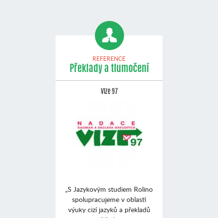
REFERENCE
Překlady a tlumočení
Vize 97
„S Jazykovým studiem Rolino
spolupracujeme v oblasti
výuky cizí jazyků a překladů