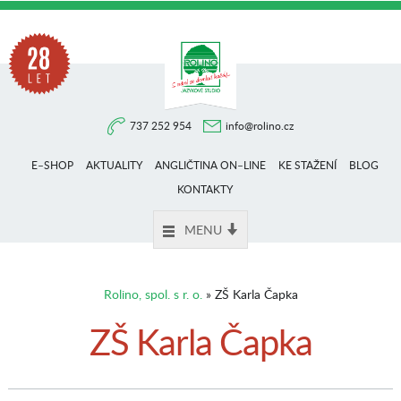
Na
737 252 954
info@rolino.cz
trhu
E–SHOP
AKTUALITY
ANGLIČTINA ON–LINE
KE STAŽENÍ
BLOG
více
KONTAKTY
MENU
než
Rolino, spol. s r. o.
» ZŠ Karla Čapka
28
ZŠ Karla Čapka
let