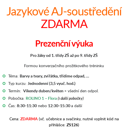
Jazykové AJ-soustředění
ZDARMA
Prezenční výuka
Pro žáky od 1. třídy ZŠ až po 9. třídy ZŠ
Formou konverzačního prožitkového tréninku
Téma:
Barvy a tvary, zvířátka, třídíme odpad, …
Typ kurzu:
Jednodenní (3,5 vyuč. hod.)
Termín:
Víkendy duben/květen
+ všední den odpol.
Pobočka:
ROLINO 1 – Flora
(i další pobočky)
Čas:
8:30-11:30
nebo
12:30-15:30
a další
Cena:
ZDARMA
(vč. učebnice a svačinky, nutné vyplnit kód na
přihlášce:
ZS126
)