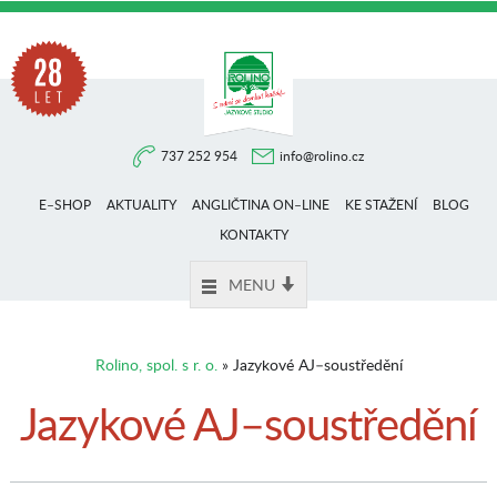
Na
737 252 954
info@rolino.cz
trhu
E–SHOP
AKTUALITY
ANGLIČTINA ON–LINE
KE STAŽENÍ
BLOG
více
KONTAKTY
MENU
než
Rolino, spol. s r. o.
» Jazykové AJ–soustředění
28
Jazykové AJ–soustředění
let