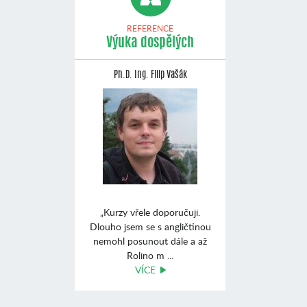
REFERENCE
Výuka dospělých
Ph.D. Ing. Filip Vašák
„Kurzy vřele doporučuji.
Dlouho jsem se s angličtinou
nemohl posunout dále a až
Rolino m ...
VÍCE