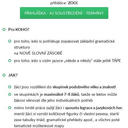
přihlášce:
ZOO
)
PŘIHLÁŠKA - AJ SOUSTŘEDĚNÍ - TERMÍNY
___
Pro KOHO?
pro toho, kdo si potřebuje zopakovat základní gramatické
struktury
na NOVÉ SLOVNÍ ZÁSOBĚ
pro toho, kdo v cizím jazyce „někde a někdy“ stále ještě TÁPE
JAK?
žáci jsou rozděleni do
skupinek podobného věku a znalostí
ve skupinkách je
maximálně 7-8 žáků
, takže se lektor může
žákovi věnovat dle jeho individuálních potřeb
mimo tvrdé práce zažijí žáci i
spoustu legrace a jazykových her
,
menší žáci si vyrobí kolíčkové figurky či vlastní pexesa, starší
zase tabulky triád, gramatické přehledy apod., a všichni poté
tematické myšlenkové mapy