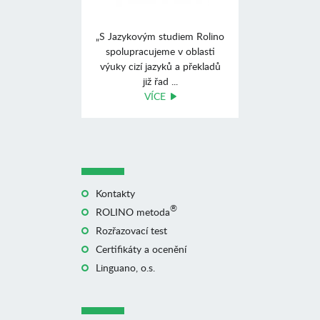
„S Jazykovým studiem Rolino
spolupracujeme v oblasti
výuky cizí jazyků a překladů
již řad ...
VÍCE
Kontakty
®
ROLINO metoda
Rozřazovací test
Certifikáty a ocenění
Linguano, o.s.