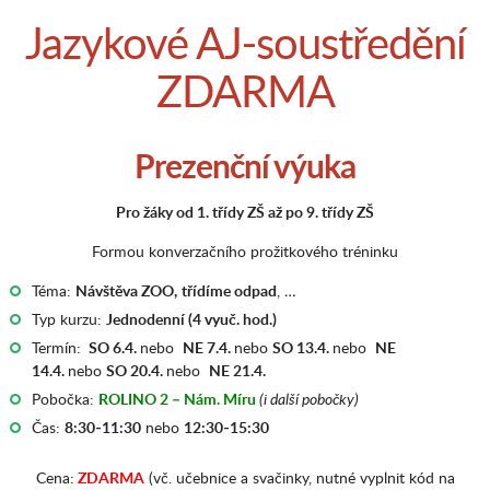
Jazykové AJ-soustředění
ZDARMA
Prezenční výuka
Pro žáky od 1. třídy ZŠ až po 9. třídy ZŠ
Formou konverzačního prožitkového tréninku
Téma:
Návštěva ZOO,
třídíme odpad
, …
Typ kurzu:
Jednodenní (4 vyuč. hod.)
Termín:
SO 6.4.
nebo
NE 7.4.
nebo
SO 13.4.
nebo
NE
14.4.
nebo
SO 20.4.
nebo
NE 21.4.
Pobočka:
ROLINO 2 – Nám. Míru
(i další pobočky)
Čas:
8:30-11:30
nebo
12:30-15:30
Cena:
ZDARMA
(vč. učebnice a svačinky, nutné vyplnit kód na