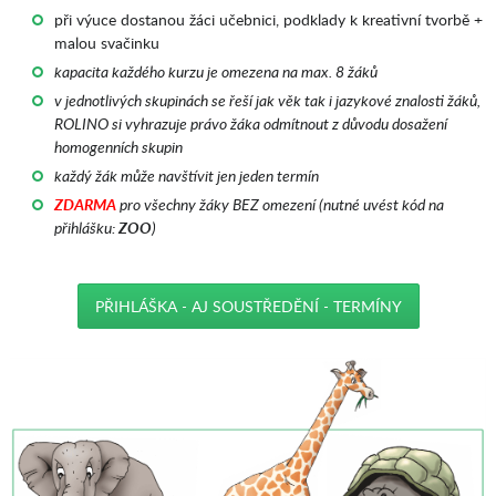
při výuce dostanou žáci učebnici, podklady k kreativní tvorbě +
malou svačinku
kapacita každého kurzu je omezena na max. 8 žáků
v jednotlivých skupinách se řeší jak věk tak i jazykové znalosti žáků,
ROLINO si vyhrazuje právo žáka odmítnout z důvodu dosažení
homogenních skupin
každý žák může navštívit jen jeden termín
ZDARMA
pro všechny žáky BEZ omezení (nutné uvést kód na
přihlášku:
ZOO
)
PŘIHLÁŠKA - AJ SOUSTŘEDĚNÍ - TERMÍNY
_