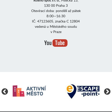
Rolino spol. s r. o.
, Písecká 13,
130 00 Praha 3
Otevírací doba: pondělí až pátek
8:00—16:30
IČ: 47123605, značka C 12804
vedená u Městského soudu
v Praze