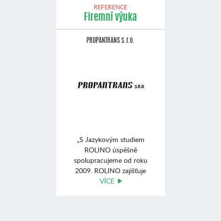
REFERENCE
Firemní výuka
PROPANTRANS s.r.o.
„S Jazykovým studiem
ROLINO úspěšně
spolupracujeme od roku
2009. ROLINO zajišťuje
výuku angli ...
VÍCE