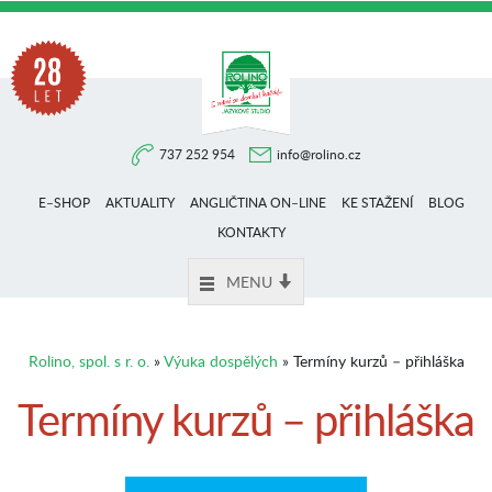
Na
737 252 954
info@rolino.cz
trhu
E–SHOP
AKTUALITY
ANGLIČTINA ON–LINE
KE STAŽENÍ
BLOG
více
KONTAKTY
MENU
než
Rolino, spol. s r. o.
»
Výuka dospělých
» Termíny kurzů – přihláška
28
Termíny kurzů – přihláška
let