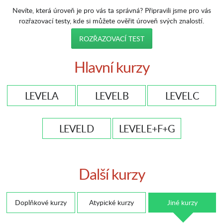
Nevíte, která úroveň je pro vás ta správná? Připravili jsme pro vás
rozřazovací testy, kde si můžete ověřit úroveň svých znalostí.
ROZŘAZOVACÍ TEST
Hlavní kurzy
LEVEL A
LEVEL B
LEVEL C
LEVEL D
LEVEL E+F+G
Další kurzy
Doplňkové kurzy
Atypické kurzy
Jiné kurzy