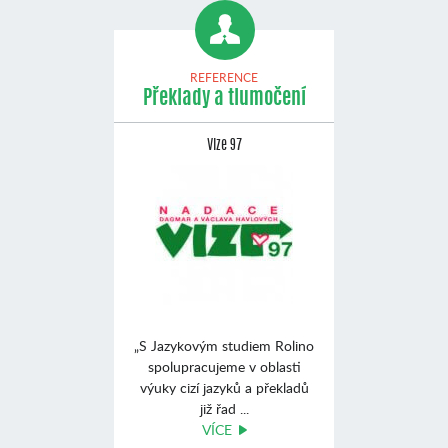
REFERENCE
Překlady a tlumočení
Vize 97
„S Jazykovým studiem Rolino
spolupracujeme v oblasti
výuky cizí jazyků a překladů
již řad ...
VÍCE