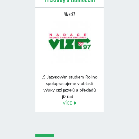
Překlady a tlumočení
Vize 97
„S Jazykovým studiem Rolino
spolupracujeme v oblasti
výuky cizí jazyků a překladů
již řad ...
VÍCE