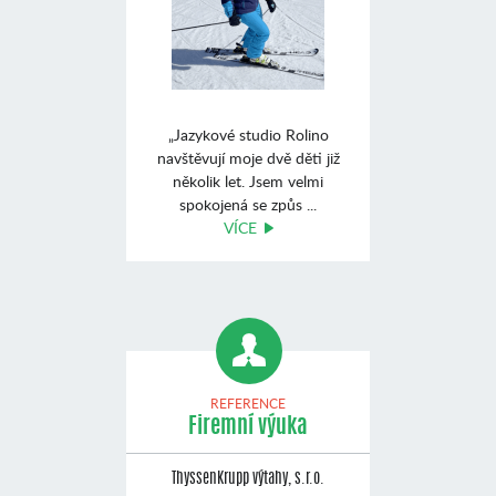
„Jazykové studio Rolino
navštěvují moje dvě děti již
několik let. Jsem velmi
spokojená se způs ...
VÍCE
REFERENCE
Firemní výuka
ThyssenKrupp výtahy, s.r.o.