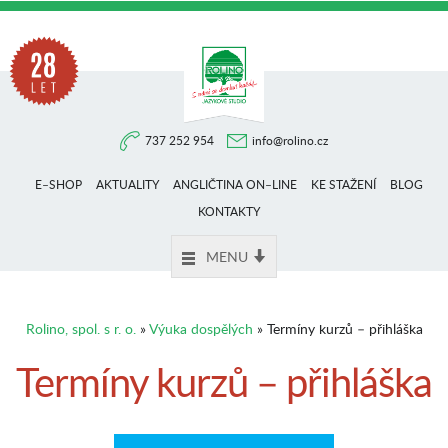
Na
737 252 954
info@rolino.cz
trhu
E–SHOP
AKTUALITY
ANGLIČTINA ON–LINE
KE STAŽENÍ
BLOG
více
KONTAKTY
MENU
než
Rolino, spol. s r. o.
»
Výuka dospělých
» Termíny kurzů – přihláška
28
Termíny kurzů – přihláška
let