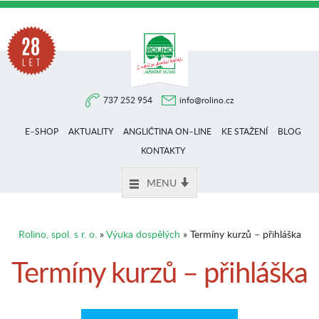
Na
737 252 954
info@rolino.cz
trhu
E–SHOP
AKTUALITY
ANGLIČTINA ON–LINE
KE STAŽENÍ
BLOG
více
KONTAKTY
MENU
než
Rolino, spol. s r. o.
»
Výuka dospělých
» Termíny kurzů – přihláška
28
Termíny kurzů – přihláška
let