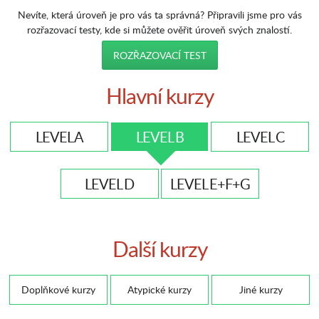
Nevíte, která úroveň je pro vás ta správná? Připravili jsme pro vás
rozřazovací testy, kde si můžete ověřit úroveň svých znalostí.
ROZŘAZOVACÍ TEST
Hlavní kurzy
LEVEL A
LEVEL B
LEVEL C
LEVEL D
LEVEL E+F+G
Další kurzy
Doplňkové kurzy
Atypické kurzy
Jiné kurzy