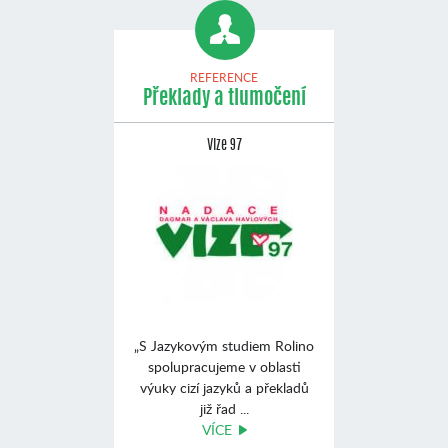
REFERENCE
Překlady a tlumočení
Vize 97
„S Jazykovým studiem Rolino
spolupracujeme v oblasti
výuky cizí jazyků a překladů
již řad ...
VÍCE