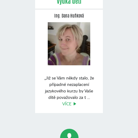
Výuka dětí
Ing. Dana Huňková
„Již se Vám někdy stalo, že
případné nezaplacení
jazykového kurzu by Vaše
dítě považovalo za t ...
VÍCE