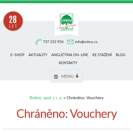
Na
737 252 954
info@rolino.cz
trhu
E–SHOP
AKTUALITY
ANGLIČTINA ON–LINE
KE STAŽENÍ
BLOG
více
KONTAKTY
MENU
než
Rolino, spol. s r. o.
» Chráněno: Vouchery
28
Chráněno: Vouchery
let