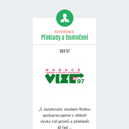
REFERENCE
Překlady a tlumočení
Vize 97
„S Jazykovým studiem Rolino
spolupracujeme v oblasti
výuky cizí jazyků a překladů
již řad ...