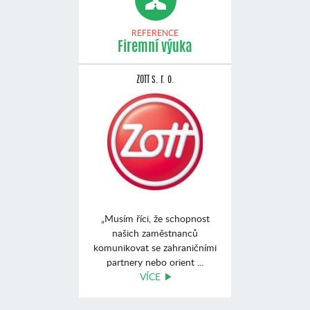
REFERENCE
Firemní výuka
ZOTT s. r. o.
„Musím říci, že schopnost
našich zaměstnanců
komunikovat se zahraničními
partnery nebo orient ...
VÍCE