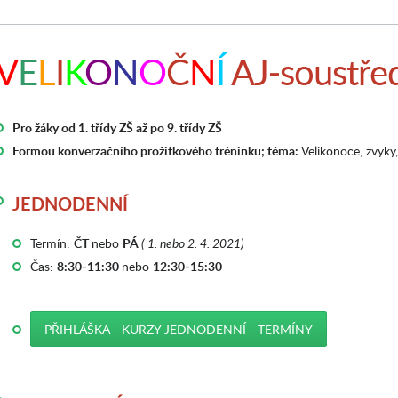
V
E
L
I
K
O
N
O
Č
N
Í
AJ-soustře
Pro žáky od 1. třídy ZŠ až po 9. třídy ZŠ
Formou konverzačního prožitkového tréninku; téma:
Velikonoce, zvyky,
JEDNODENNÍ
Termín:
ČT
nebo
PÁ
( 1. nebo 2. 4. 2021)
Čas:
8:30-11:30
nebo
12:30-15:30
PŘIHLÁŠKA - KURZY JEDNODENNÍ - TERMÍNY