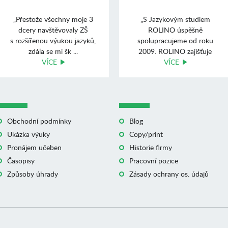
„Přestože všechny moje 3
„S Jazykovým studiem
dcery navštěvovaly ZŠ
ROLINO úspěšně
s rozšířenou výukou jazyků,
spolupracujeme od roku
zdála se mi šk ...
2009. ROLINO zajišťuje
VÍCE
výuku angli ...
VÍCE
Obchodní podmínky
Blog
Ukázka výuky
Copy/print
Pronájem učeben
Historie firmy
Časopisy
Pracovní pozice
Způsoby úhrady
Zásady ochrany os. údajů