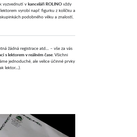
 k vyzvednutí v
kanceláři ROLINO
vždy
 lektorem vyrobí např. figurku z kolíčku a
h skupinkách
podobného věku a znalostí,
utná žádná registrace atd… – vše za vás
ci s lektorem v reálném čase
. Všichni
áme jednoduché, ale velice účinné prvky
ak lektor…).