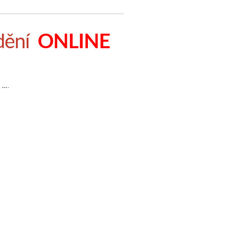
ONLINE
dění
 ….