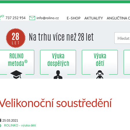
737 252 954
info@rolino.cz
E–SHOP
AKTUALITY
ANGLIČTINA 
Na trhu více než 28 let
ROLINO
Výuka
Výuka
®
metoda
dospělých
dětí
Velikonoční soustředění
25.03.2021
ROLINKO - výuka dětí