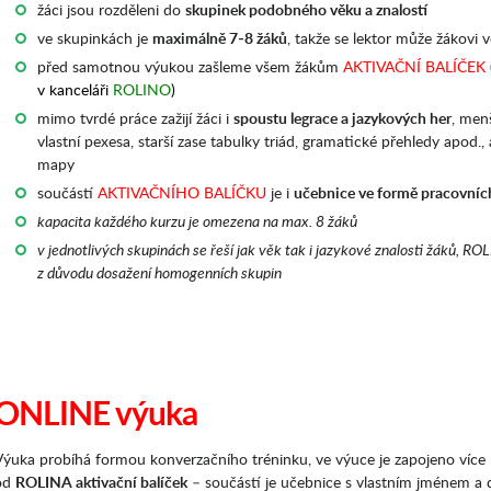
žáci jsou rozděleni do
skupinek podobného věku a znalostí
ve skupinkách je
maximálně 7-8 žáků
, takže se lektor může žákovi 
před samotnou výukou zašleme všem žákům
AKTIVAČNÍ BALÍČEK
v kanceláři
ROLINO
)
mimo tvrdé práce zažijí žáci i
spoustu legrace a jazykových her
, menš
vlastní pexesa, starší zase tabulky triád, gramatické přehledy apod.
mapy
součástí
AKTIVAČNÍHO BALÍČKU
je i
učebnice ve formě pracovních
kapacita každého kurzu je omezena na max. 8 žáků
v jednotlivých skupinách se řeší jak věk tak i jazykové znalosti žáků, R
z důvodu dosažení homogenních skupin
ONLINE výuka
Výuka probíhá formou konverzačního tréninku, ve výuce je zapojeno více k
od
ROLINA aktivační balíček
– součástí je učebnice s vlastním jménem a d