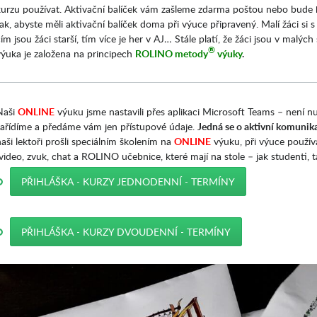
kurzu používat. Aktivační balíček vám zašleme zdarma poštou nebo bude
ak, abyste měli aktivační balíček doma při výuce připravený. Malí žáci si s
ím jsou žáci starší, tím více je her v AJ… Stále platí, že žáci jsou v malýc
®
výuka je založena na principech
ROLINO metody
výuky
.
Naši
ONLINE
výuku jsme nastavili přes aplikaci Microsoft Teams – není n
zařídíme a předáme vám jen přístupové údaje.
Jedná se o aktivní komunika
aši lektoři prošli speciálním školením na
ONLINE
výuku, při výuce použív
video, zvuk, chat a ROLINO učebnice, které mají na stole – jak studenti, t
PŘIHLÁŠKA - KURZY JEDNODENNÍ - TERMÍNY
PŘIHLÁŠKA - KURZY DVOUDENNÍ - TERMÍNY