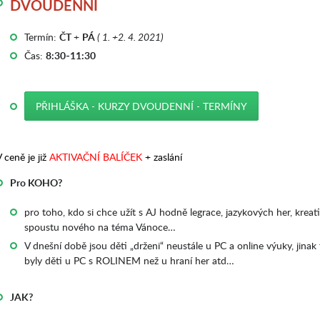
DVOUDENNÍ
Termín:
ČT
+
PÁ
( 1. +2. 4. 2021)
Čas:
8:30-11:30
PŘIHLÁŠKA - KURZY DVOUDENNÍ - TERMÍNY
 ceně je již
AKTIVAČNÍ BALÍČEK
+ zaslání
Pro KOHO?
pro toho, kdo si chce užít s AJ hodně legrace, jazykových her, kreat
spoustu nového na téma Vánoce…
V dnešní době jsou děti „drženi“ neustále u PC a online výuky, jinak t
byly děti u PC s ROLINEM než u hraní her atd…
JAK?