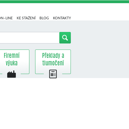
ON–LINE
KE STAŽENÍ
BLOG
KONTAKTY
Firemní
Překlady a
výuka
tlumočení