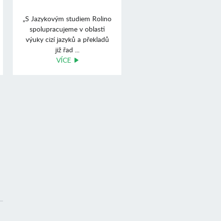
„S Jazykovým studiem Rolino
spolupracujeme v oblasti
výuky cizí jazyků a překladů
již řad ...
VÍCE