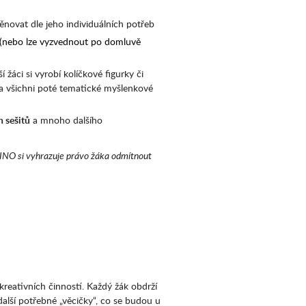
věnovat dle jeho individuálních potřeb
(nebo lze vyzvednout po domluvě
í žáci si vyrobí kolíčkové figurky či
, a všichni poté tematické myšlenkové
 sešitů
a mnoho dalšího
OLINO si vyhrazuje právo žáka odmítnout
reativních činností. Každý žák obdrží
alší potřebné „věcičky“, co se budou u