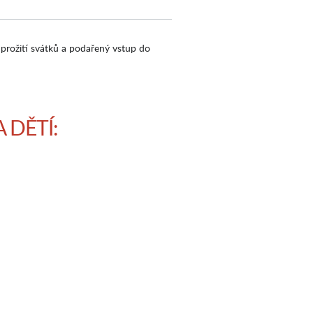
 prožití svátků a podařený vstup do
A DĚTÍ: