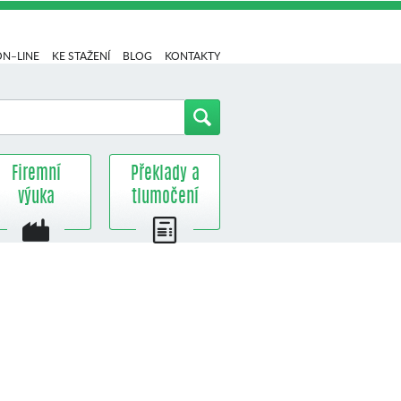
ON–LINE
KE STAŽENÍ
BLOG
KONTAKTY
Firemní
Překlady a
výuka
tlumočení