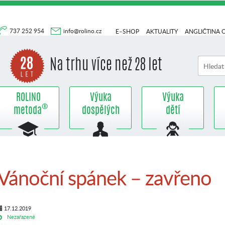
737 252 954
info@rolino.cz
E–SHOP
AKTUALITY
ANGLIČTINA 
Na trhu více než 28 let
ROLINO
Výuka
Výuka
®
metoda
dospělých
dětí
Vánoční spánek – zavřeno
17.12.2019
Nezařazené