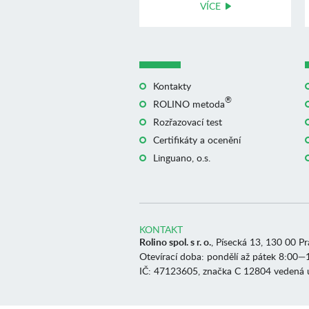
VÍCE
Kontakty
®
ROLINO metoda
Rozřazovací test
Certifikáty a ocenění
Linguano, o.s.
KONTAKT
Rolino spol. s r. o.
, Písecká 13, 130 00 P
Otevírací doba: pondělí až pátek 8:00—
IČ: 47123605, značka C 12804 vedená 