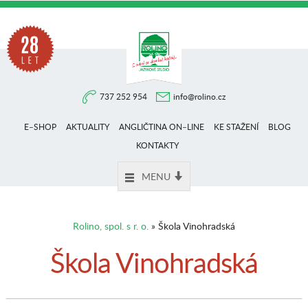
Na
737 252 954
info@rolino.cz
trhu
E–SHOP
AKTUALITY
ANGLIČTINA ON–LINE
KE STAŽENÍ
BLOG
více
KONTAKTY
MENU
než
Rolino, spol. s r. o.
» Škola Vinohradská
28
Škola Vinohradská
let