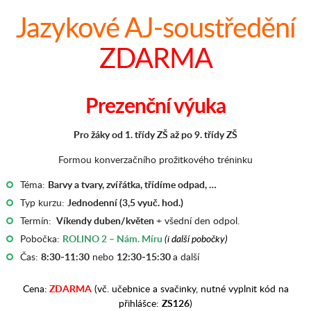
Jazykové AJ-soustředění
ZDARMA
Prezenční výuka
Pro žáky od 1. třídy ZŠ až po 9. třídy ZŠ
Formou konverzačního prožitkového tréninku
Téma:
Barvy a tvary, zvířátka, třídíme odpad, …
Typ kurzu:
Jednodenní (3,5 vyuč. hod.)
Termín:
Víkendy duben/květen
+ všední den odpol.
Pobočka:
ROLINO 2 – Nám. Míru
(i další pobočky)
Čas:
8:30-11:30
nebo
12:30-15:30
a další
Cena:
ZDARMA
(vč. učebnice a svačinky, nutné vyplnit kód na
přihlášce:
ZS126
)