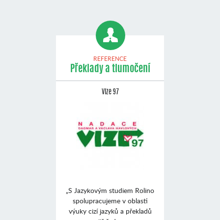
REFERENCE
Překlady a tlumočení
Vize 97
„S Jazykovým studiem Rolino
spolupracujeme v oblasti
výuky cizí jazyků a překladů