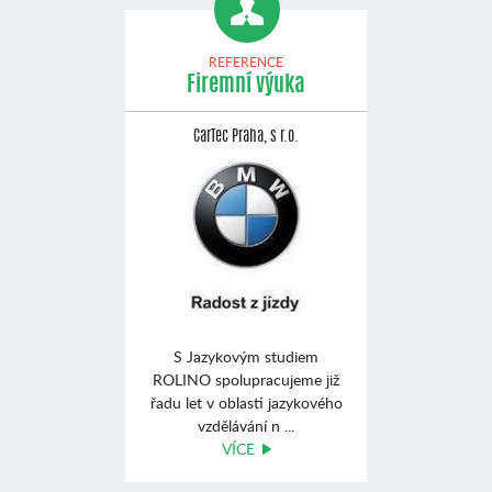
REFERENCE
Firemní výuka
CarTec Praha, s r.o.
S Jazykovým studiem
ROLINO spolupracujeme již
řadu let v oblasti jazykového
vzdělávání n ...
VÍCE