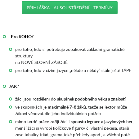
PŘIHLÁŠKA - AJ SOUSTŘEDĚNÍ - TERMÍNY
_
AAA
_
Pro KOHO?
pro toho, kdo si potřebuje zopakovat základní gramatické
struktury
na NOVÉ SLOVNÍ ZÁSOBĚ
pro toho, kdo v cizím jazyce „někde a někdy“ stále ještě TÁPE
JAK?
žáci jsou rozděleni do
skupinek podobného věku a znalostí
ve skupinkách je
maximálně 7-8 žáků
, takže se lektor může
žákovi věnovat dle jeho individuálních potřeb
mimo tvrdé práce zažijí žáci i
spoustu legrace a jazykových her
,
menší žáci si vyrobí kolíčkové figurky či vlastní pexesa, starší
zase tabulky triád, gramatické přehledy apod., a všichni poté