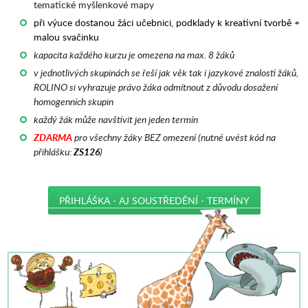
tematické myšlenkové mapy
při výuce dostanou žáci učebnici, podklady k kreativní tvorbě +
malou svačinku
kapacita každého kurzu je omezena na max. 8 žáků
v jednotlivých skupinách se řeší jak věk tak i jazykové znalosti žáků,
ROLINO si vyhrazuje právo žáka odmítnout z důvodu dosažení
homogenních skupin
každý žák může navštívit jen jeden termín
ZDARMA
pro všechny žáky BEZ omezení (nutné uvést kód na
přihlášku:
ZS126
)
PŘIHLÁŠKA - AJ SOUSTŘEDĚNÍ - TERMÍNY