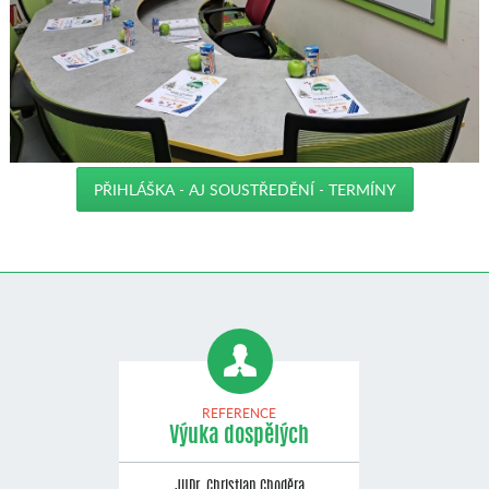
PŘIHLÁŠKA - AJ SOUSTŘEDĚNÍ - TERMÍNY
REFERENCE
Výuka dospělých
JUDr. Christian Choděra