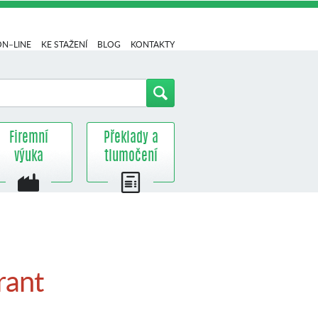
ON–LINE
KE STAŽENÍ
BLOG
KONTAKTY
Firemní
Překlady a
výuka
tlumočení
rant