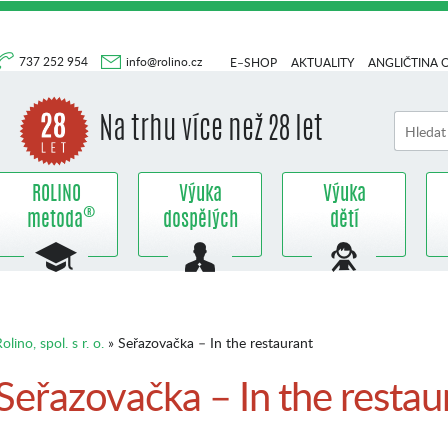
737 252 954
info@rolino.cz
E–SHOP
AKTUALITY
ANGLIČTINA 
Na trhu více než 28 let
ROLINO
Výuka
Výuka
®
metoda
dospělých
dětí
olino, spol. s r. o.
» Seřazovačka – In the restaurant
Seřazovačka – In the restau