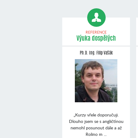
REFERENCE
Výuka dospělých
Ph.D. Ing. Filip Vašák
„Kurzy vřele doporučuji.
Dlouho jsem se s angličtinou
nemohl posunout dále a až
Rolino m ...