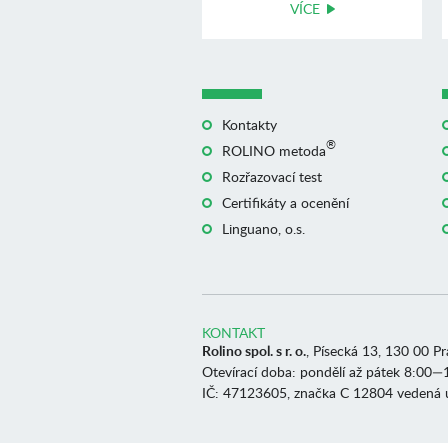
VÍCE
Kontakty
®
ROLINO metoda
Rozřazovací test
Certifikáty a ocenění
Linguano, o.s.
KONTAKT
Rolino spol. s r. o.
, Písecká 13, 130 00 P
Otevírací doba: pondělí až pátek 8:00—
IČ: 47123605, značka C 12804 vedená 