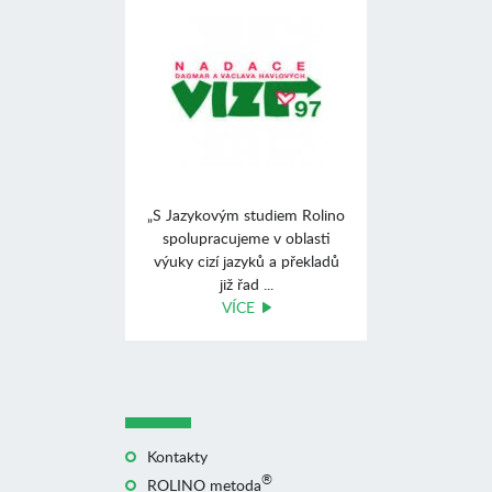
„S Jazykovým studiem Rolino
spolupracujeme v oblasti
výuky cizí jazyků a překladů
již řad ...
VÍCE
Kontakty
®
ROLINO metoda