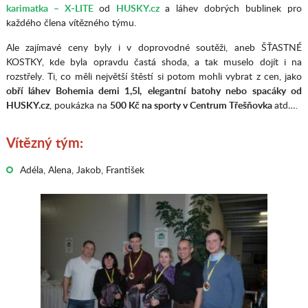
karimatka – X-LITE
od
HUSKY.cz
a láhev dobrých bublinek pro
každého člena vítězného týmu.
Ale zajímavé ceny byly i v doprovodné soutěži, aneb ŠŤASTNÉ
KOSTKY, kde byla opravdu častá shoda, a tak muselo dojít i na
rozstřely. Ti, co měli největší štěstí si potom mohli vybrat z cen, jako
obří láhev Bohemia demi 1,5l,
elegantní batohy nebo spacáky od
HUSKY.cz
, poukázka na
500 Kč na sporty v Centrum Třešňovka
atd….
Vítězný tým:
Adéla, Alena, Jakob, František