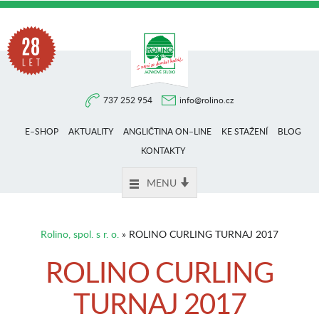
Na
737 252 954
info@rolino.cz
trhu
E–SHOP
AKTUALITY
ANGLIČTINA ON–LINE
KE STAŽENÍ
BLOG
více
KONTAKTY
MENU
než
Rolino, spol. s r. o.
» ROLINO CURLING TURNAJ 2017
28
ROLINO CURLING
TURNAJ 2017
let