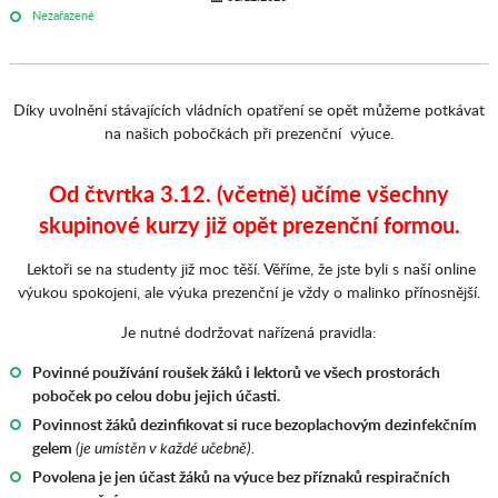
Nezařazené
Díky uvolnění stávajících vládních opatření se opět můžeme potkávat
na našich pobočkách při prezenční výuce.
Od čtvrtka 3.12. (včetně) učíme všechny
skupinové kurzy již opět prezenční formou.
Lektoři se na studenty již moc těší. Věříme, že jste byli s naší online
výukou spokojeni, ale výuka prezenční je vždy o malinko přínosnější.
Je nutné dodržovat nařízená pravidla:
Povinné používání roušek žáků i lektorů ve všech prostorách
poboček po celou dobu
jejich účasti.
Povinnost žáků dezinfikovat si ruce bezoplachovým dezinfekčním
gelem
(je umístěn v každé učebně).
Povolena je jen účast žáků na výuce bez příznaků respiračních