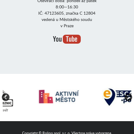
Otevírací doba: pondělí až pátek
8:00—16:30
IČ: 47123605, značka C 12804
vedená u Městského soudu
v Praze
Copyright © Rolino spol. s r. o. Všechna práva vyhrazena.