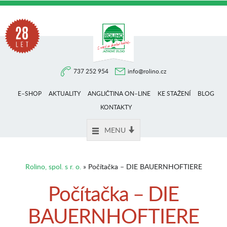
Na
737 252 954
info@rolino.cz
trhu
E–SHOP
AKTUALITY
ANGLIČTINA ON–LINE
KE STAŽENÍ
BLOG
více
KONTAKTY
MENU
než
Rolino, spol. s r. o.
» Počítačka – DIE BAUERNHOFTIERE
28
Počítačka – DIE
BAUERNHOFTIERE
let