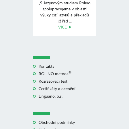
„S Jazykovým studiem Rolino
spolupracujeme v oblasti
výuky cizí jazyků a překladů
již řad ...
VÍCE
Kontakty
®
ROLINO metoda
Rozřazovací test
Certifikáty a ocenění
Linguano, o.s.
Obchodní podmínky