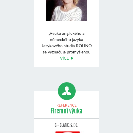
„Výuka anglického a
německého jazyka
Jazykového studia ROLINO
se vyznačuje promyšlenou
koncep ...
VÍCE
REFERENCE
Firemní výuka
G – CLARK, s.r.o.