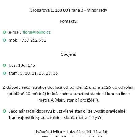
Šrobárova 1, 130 00 Praha 3 – Vinohrady
Kontakty:
e-mail:
flora@rolino.cz
mobil: 737 252 951
Spojení:
bus: 136, 175
tram: 5, 10, 11, 13, 15, 16
Z důvodu rekonstrukce dochází od pondělí 2. února 2026 do odvolání
(přibližně 10 měsíců) k dočasnému uzavření stanice Flora na lince
metra A (vlaky stanicí projíždějí).
Jako
náhradní dopravu
k uzavřené stanici lze využít
pravidelné
tramvajové linky
od okolních stanic metra linky
A
:
Náměstí Míru
– linky číslo
10
,
11
a
16