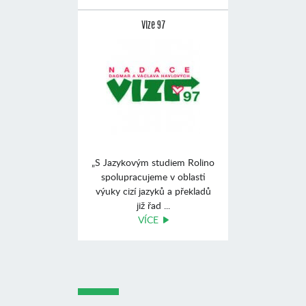
Vize 97
„S Jazykovým studiem Rolino
spolupracujeme v oblasti
výuky cizí jazyků a překladů
již řad ...
VÍCE