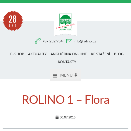
Na
737 252 954
info@rolino.cz
trhu
E–SHOP
AKTUALITY
ANGLIČTINA ON–LINE
KE STAŽENÍ
BLOG
více
KONTAKTY
MENU
než
ROLINO 1 – Flora
28
30.07.2015
let