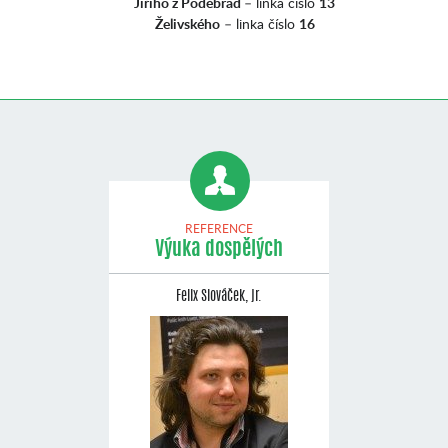
Jiřího z Poděbrad
– linka číslo
13
Želivského
– linka číslo
16
REFERENCE
Výuka dospělých
Felix Slováček, jr.