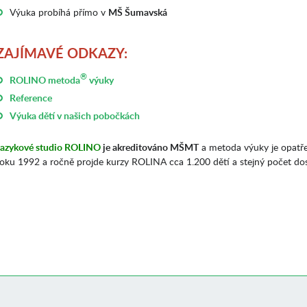
Výuka probíhá přímo v
MŠ Šumavská
ZAJÍMAVÉ ODKAZY:
®
ROLINO metoda
výuky
Reference
Výuka dětí v našich pobočkách
Jazykové studio ROLINO
je akreditováno MŠMT
a metoda výuky je opatř
roku 1992 a ročně projde kurzy ROLINA cca 1.200 dětí a stejný počet do