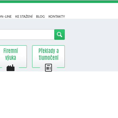
ON–LINE
KE STAŽENÍ
BLOG
KONTAKTY
Firemní
Překlady a
výuka
tlumočení