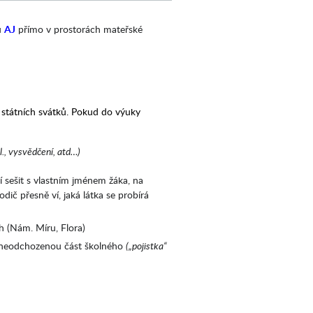
u
AJ
přímo v prostorách mateřské
státních svátků. Pokud do výuky
l., vysvědčení, atd…)
í sešit s vlastním jménem žáka, na
ič přesně ví, jaká látka se probírá
 (Nám. Míru, Flora)
e neodchozenou část školného
(„pojistka“