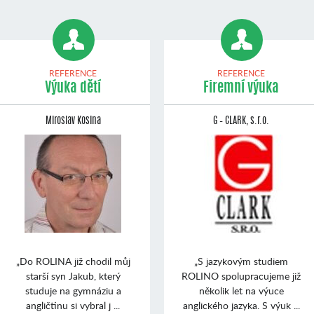
REFERENCE
REFERENCE
Výuka dětí
Firemní výuka
Miroslav Kosina
G – CLARK, s.r.o.
„Do ROLINA již chodil můj
„S jazykovým studiem
starší syn Jakub, který
ROLINO spolupracujeme již
studuje na gymnáziu a
několik let na výuce
angličtinu si vybral j ...
anglického jazyka. S výuk ...