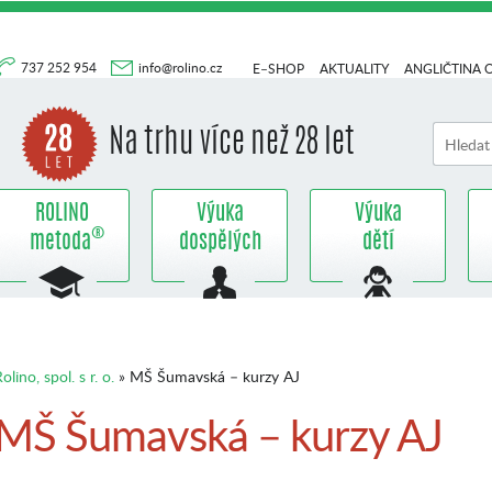
737 252 954
info@rolino.cz
E–SHOP
AKTUALITY
ANGLIČTINA 
Na trhu více než 28 let
ROLINO
Výuka
Výuka
®
metoda
dospělých
dětí
olino, spol. s r. o.
» MŠ Šumavská – kurzy AJ
MŠ Šumavská – kurzy AJ