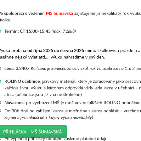
Ve spolupráci s vedením
MŠ Šumavská
zajišťujeme již několikátý rok výuk
kolky.
Termín: ČT 15:00-15:45
(max. 7 žáků)
Výuka probíhá
od října 2025 do června 2026
mimo školkových prázdnin a 
zasáhne nějaký výlet atd…, výuku nahradíme v jiný den.
cena: 3.240,- Kč
(cena je konečná za celý škol. rok vč. učebnice na 1. a 2. po
ROLINO učebnice
: jazykový materiál, který je zpracovaný jako pracovn
každou živou výuku s lektorem odpovídá vždy jeda lekce v učebnici – rod
atd… (učebnice jsou již v ceně školného)
Návaznost
po vychození MŠ je možná v nejbližších ROLINO pobočkách
Do 30ti dnů od zahájení kurzu je možné se z kurzu odhlásit – vracím
zejména pro mladší děti, kdyby výuku nezvládaly)
.
PŘIHLÁŠKA - MŠ ŠUMAVSKÁ
Po vyplnění přihlášky obratem zašleme platební údaje.