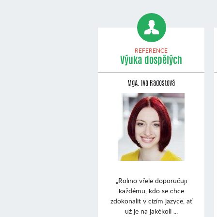
REFERENCE
Výuka dospělých
MgA. Iva Radostová
„Rolino vřele doporučuji
každému, kdo se chce
zdokonalit v cizím jazyce, ať
už je na jakékoli ...