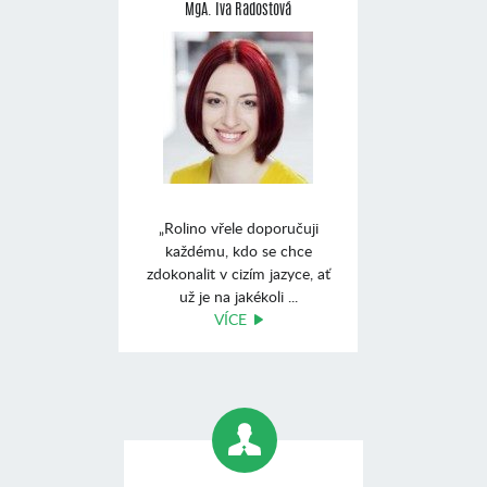
MgA. Iva Radostová
„Rolino vřele doporučuji
každému, kdo se chce
zdokonalit v cizím jazyce, ať
už je na jakékoli ...
VÍCE