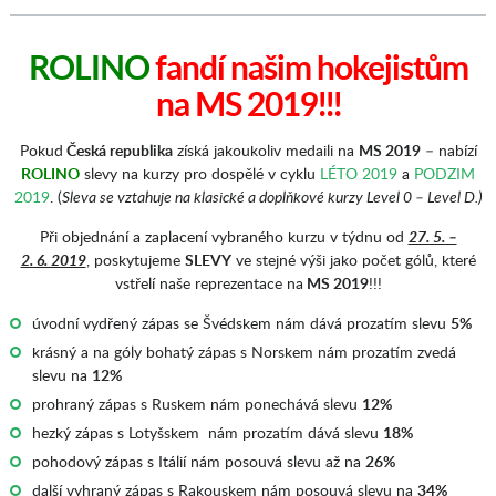
ROLINO
fandí našim hokejistům
na MS 2019!!!
Pokud
Česká republika
získá jakoukoliv medaili na
MS 2019
– nabízí
ROLINO
slevy na kurzy pro dospělé v cyklu
LÉTO 2019
a
PODZIM
2019
. (
Sleva se vztahuje na klasické a doplňkové kurzy Level 0 – Level D.)
Při objednání a zaplacení vybraného kurzu v týdnu od
27. 5. –
2. 6. 2019
, poskytujeme
SLEVY
ve stejné výši jako počet gólů, které
vstřelí naše reprezentace na
MS 2019
!!!
úvodní vydřený zápas se Švédskem nám dává prozatím slevu
5%
krásný a na góly bohatý zápas s Norskem nám prozatím zvedá
slevu na
12%
prohraný zápas s Ruskem nám ponechává slevu
12%
hezký zápas s Lotyšskem nám prozatím dává slevu
18%
pohodový zápas s Itálií nám posouvá slevu až na
26%
další vyhraný zápas s Rakouskem nám posouvá slevu na
34%