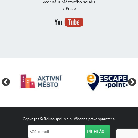
vedená u Městského soudu
v Praze
Copyright © Rolino spol. s r. o. Všechna práva vyhrazena.