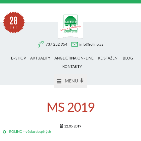
Na
737 252 954
info@rolino.cz
trhu
E–SHOP
AKTUALITY
ANGLIČTINA ON–LINE
KE STAŽENÍ
BLOG
více
KONTAKTY
MENU
než
MS 2019
28
12.05.2019
ROLINO - výuka dospělých
let