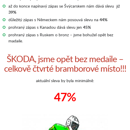
až do konce napínavý zápas se Švýcarskem nám dává slevu již
39%
důležitý zápas s Německem nám posouvá slevu na
44%
prohraný zápas s Kanadou dává slevu jen
45%
prohraný zápas s Ruskem o bronz – jsme bohužel opět bez
madaile.
ŠKODA, jsme opět bez medaile –
celkově čtvrté bramborové místo!!!
aktuální sleva by byla minimálně:
47%