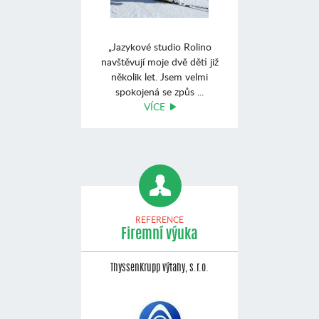
„Jazykové studio Rolino
navštěvují moje dvě děti již
několik let. Jsem velmi
spokojená se způs ...
VÍCE
REFERENCE
Firemní výuka
ThyssenKrupp výtahy, s.r.o.