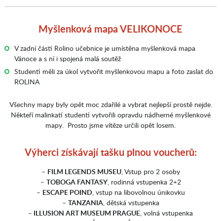
Myšlenková mapa VELIKONOCE
V zadní části Rolino učebnice je umístěna myšlenková mapa
Vánoce a s ní i spojená malá soutěž
Studenti měli za úkol vytvořit myšlenkovou mapu a foto zaslat do
ROLINA
Všechny mapy byly opět moc zdařilé a vybrat nejlepší prostě nejde.
Někteří malinkatí studenti vytvořili opravdu nádherné myšlenkové
mapy. Prosto jsme vítěze určili opět losem.
Výherci získávají tašku plnou voucherů:
–
FILM LEGENDS MUSEU
, Vstup pro 2 osoby
–
TOBOGA FANTASY
, rodinná vstupenka 2+2
–
ESCAPE POIND
, vstup na libovolnou únikovku
–
TANZANIA
, dětská vstupenka
–
ILLUSION ART MUSEUM PRAGUE
, volná vstupenka