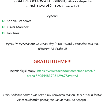
–
GALERIE OCELOVÝCH FIGURÝN
, dětská vstupenka
–
KRÁLOVSTVÍ ŽELEZNIC
, akce 1+1
Výherci
:
Sophia Brabcová
Oliver Mareček
Jan Jížek
Výhru lze vyzvednout ve všední dny (8:00-16:30) v kanceláři ROLINO
(Písecká 13, Praha 3)
GRATULUJEME!!!
nejzdařilejší mapy:
https://www.facebook.com/media/set/?
set=a.5605448372812967&type=3
Další podobná soutěž vás čeká s myšlenkovou mapou DEN MATEK lektor
všem studentům poradí, jak udělat mapu co nejlepší…