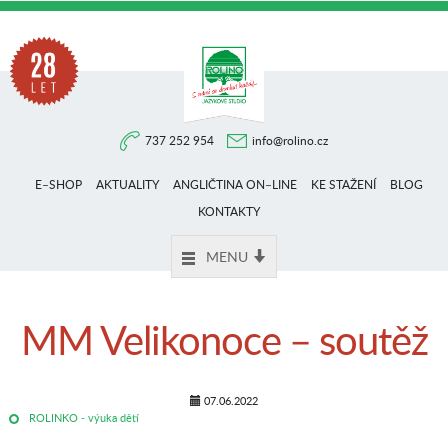
Na
737 252 954
info@rolino.cz
trhu
E–SHOP
AKTUALITY
ANGLIČTINA ON–LINE
KE STAŽENÍ
BLOG
více
KONTAKTY
MENU
než
MM Velikonoce – soutěž
28
07.06.2022
ROLINKO - výuka dětí
let