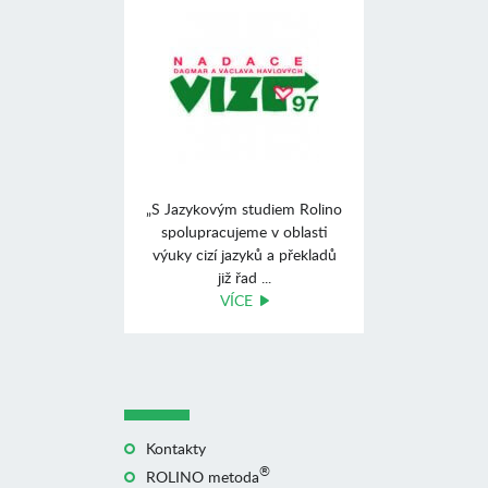
„S Jazykovým studiem Rolino
spolupracujeme v oblasti
výuky cizí jazyků a překladů
již řad ...
VÍCE
Kontakty
®
ROLINO metoda