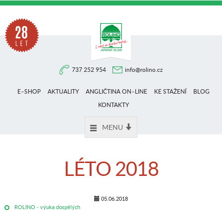
Na
737 252 954
info@rolino.cz
trhu
E–SHOP
AKTUALITY
ANGLIČTINA ON–LINE
KE STAŽENÍ
BLOG
více
KONTAKTY
MENU
než
LÉTO 2018
28
05.06.2018
ROLINO - výuka dospělých
let