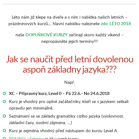
Léto nám již klepe na dveře a s ním i nabídka našich letních –
prázdninových kurzů… hlavní nabídku naleznete
zde: LÉTO 2018
naše
DOPLŇKOVÉ KURZY
začínají skoro každý víkend –
nepropásněte jejich termíny!!!
Jak se naučit před letní dovolenou
aspoň základny jazyka???
Např:
XC – Přípravný kurz, Level 0 – Pá 22.6.- Ne 24.6.2018
Kurz je vhodný pro úplné začátečníky, kteří se s jazykem setkali
opravdu jen minimálně.
Seznámení se se základy gramatiky cizího jazyka (výslovnost,
základní časy, osobní zájmena, …)
Kurz je zejména vhodný před nástupem do kurzu Level A
ROLINO učebnice
je již v ceně kurzu