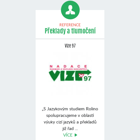
REFERENCE
Překlady a tlumočení
Vize 97
„S Jazykovým studiem Rolino
spolupracujeme v oblasti
výuky cizí jazyků a překladů
již řad ...
VÍCE