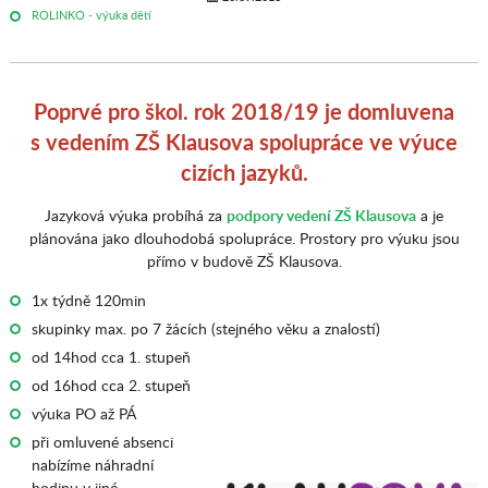
ROLINKO - výuka dětí
Poprvé pro škol. rok 2018/19 je domluvena
s vedením ZŠ Klausova spolupráce ve výuce
cizích jazyků.
Jazyková výuka probíhá za
podpory vedení ZŠ Klausova
a je
plánována jako dlouhodobá spolupráce. Prostory pro výuku jsou
přímo v budově ZŠ Klausova.
1x týdně 120min
skupinky max. po 7 žácích (stejného věku a znalostí)
od 14hod cca 1. stupeň
od 16hod cca 2. stupeň
výuka PO až PÁ
při omluvené absenci
nabízíme náhradní
hodinu v jiné