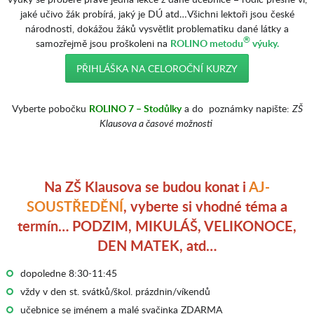
jaké učivo žák probírá, jaký je DÚ atd…Všichni lektoři jsou české
národnosti, dokážou žáků vysvětlit problematiku dané látky a
®
samozřejmě jsou proškoleni na
ROLINO metodu
výuky.
PŘIHLÁŠKA NA CELOROČNÍ KURZY
Vyberte pobočku
ROLINO 7 – Stodůlky
a do poznámky napište:
ZŠ
Klausova a časové možnosti
Na ZŠ Klausova se budou konat i
AJ-
SOUSTŘEDĚNÍ
, vyberte si vhodné téma a
termín… PODZIM, MIKULÁŠ, VELIKONOCE,
DEN MATEK, atd…
dopoledne 8:30-11:45
vždy v den st. svátků/škol. prázdnin/víkendů
učebnice se jménem a malé svačinka ZDARMA