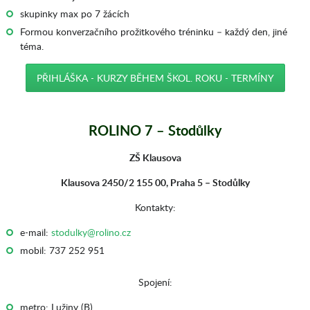
skupinky max po 7 žácích
Formou konverzačního prožitkového tréninku – každý den, jiné
téma.
PŘIHLÁŠKA - KURZY BĚHEM ŠKOL. ROKU - TERMÍNY
ROLINO 7 – Stodůlky
ZŠ Klausova
Klausova 2450/2 155 00, Praha 5 – Stodůlky
Kontakty:
e-mail:
stodulky@rolino.cz
mobil: 737 252 951
Spojení:
metro: Lužiny (B)