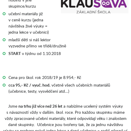
skupince/kurzu
učební materiály již
v ceně kurzu (jedna
návštěva živé výuky =
jedna lekce v učebnici)
mladší děti si náš lektor
vyzvedne přímo ve třídě/družině
START
v týdnu od 1.10.2018
Cena pro škol. rok 2018/19 je 8.954,- Kč
cca 95,- Kč / vyuč. hod.
včetně všech učebních materiálů
(učebnice, testy, vysvědčení atd…)
Jsme
na trhu již více než 26 let
a nabízíme ucelený systém výuky
s návazností vždy v dalším. škol. roce. Pro každou skupinku máme
vždy zpracované učební materiály, které odpovídají věku i znalostem
dané skupinky. Učebnice jsou tvořeny tak, že za jednu návštěvu
výuky se probere právě jedna lekce z dané učebnice = rodič přesně ví,