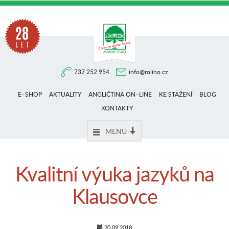
Na
737 252 954
info@rolino.cz
trhu
E–SHOP
AKTUALITY
ANGLIČTINA ON–LINE
KE STAŽENÍ
BLOG
více
KONTAKTY
MENU
než
Kvalitní výuka jazyků na
28
Klausovce
let
20.09.2018