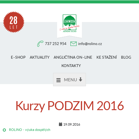
Na
737 252 954
info@rolino.cz
trhu
E–SHOP
AKTUALITY
ANGLIČTINA ON–LINE
KE STAŽENÍ
BLOG
více
KONTAKTY
MENU
než
Kurzy PODZIM 2016
28
19.09.2016
ROLINO - výuka dospělých
let