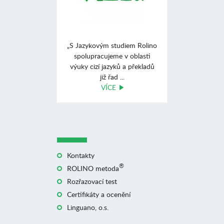
„S Jazykovým studiem Rolino
spolupracujeme v oblasti
výuky cizí jazyků a překladů
již řad ...
VÍCE
Kontakty
®
ROLINO metoda
Rozřazovací test
Certifikáty a ocenění
Linguano, o.s.