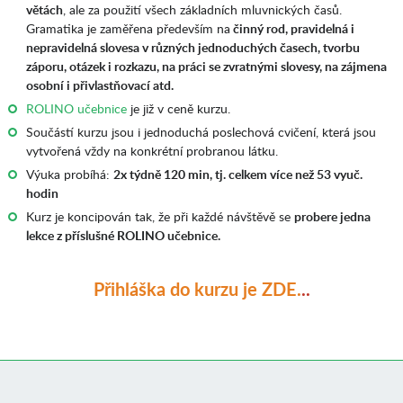
větách
, ale za použití všech základních mluvnických časů.
Gramatika je zaměřena především na
činný rod, pravidelná i
nepravidelná slovesa v různých jednoduchých časech, tvorbu
záporu, otázek i rozkazu, na práci se zvratnými slovesy, na zájmena
osobní i přivlastňovací atd.
ROLINO učebnice
je již v ceně kurzu.
Součástí kurzu jsou i jednoduchá poslechová cvičení, která jsou
vytvořená vždy na konkrétní probranou látku.
Výuka probíhá:
2x týdně 120 min, tj. celkem více než 53 vyuč.
hodin
Kurz je koncipován tak, že při každé návštěvě se
probere jedna
lekce z příslušné ROLINO učebnice.
Přihláška do kurzu je ZDE.
..