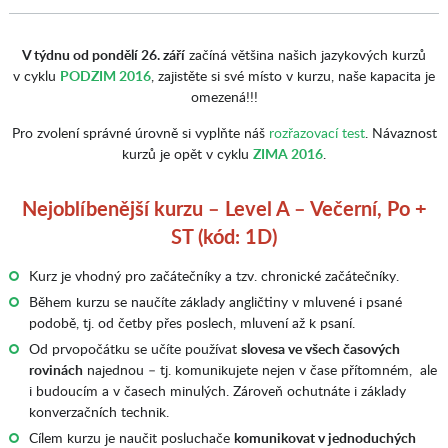
V týdnu od pondělí 26. září
začíná většina našich jazykových kurzů
v cyklu
PODZIM 2016
, zajistěte si své místo v kurzu, naše kapacita je
omezená!!!
Pro zvolení správné úrovně si vyplňte náš
rozřazovací test
. Návaznost
kurzů je opět v cyklu
ZIMA 2016
.
Nejoblíbenější kurzu – Level A – Večerní, Po +
ST (kód: 1D)
Kurz je vhodný pro začátečníky a tzv. chronické začátečníky.
Během kurzu se naučíte základy angličtiny v mluvené i psané
podobě, tj. od četby přes poslech, mluvení až k psaní.
Od prvopočátku se učíte používat
slovesa ve všech časových
rovinách
najednou – tj. komunikujete nejen v čase přítomném, ale
i budoucím a v časech minulých. Zároveň ochutnáte i základy
konverzačních technik.
Cílem kurzu je naučit posluchače
komunikovat v jednoduchých