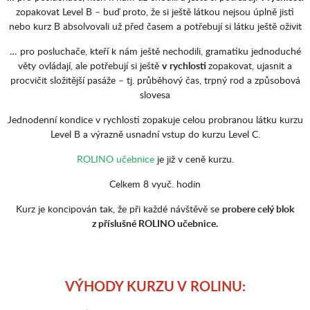
zopakovat Level B – buď proto, že si ještě látkou nejsou úplně jisti
nebo kurz B absolvovali už před časem a potřebují si látku ještě oživit
… pro posluchače, kteří k nám ještě nechodili, gramatiku jednoduché
věty ovládají, ale potřebují si ještě
v
rychlosti
zopakovat, ujasnit a
procvičit složitější pasáže – tj. průběhový čas, trpný rod a způsobová
slovesa
Jednodenní kondice v rychlosti zopakuje celou probranou látku kurzu
Level B a výrazně usnadní vstup do kurzu Level C.
ROLINO učebnice
je již v ceně kurzu.
Celkem 8 vyuč. hodin
Kurz je koncipován tak, že při každé návštěvě se
probere celý blok
z příslušné ROLINO učebnice.
VÝHODY KURZU V ROLINU: