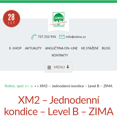
Na
737 252 954
info@rolino.cz
trhu
E–SHOP
AKTUALITY
ANGLIČTINA ON–LINE
KE STAŽENÍ
BLOG
více
KONTAKTY
MENU
než
Rolino, spol. s r. o.
» » XM2 – Jednodenní kondice – Level B – ZIMA
28
XM2 – Jednodenní
kondice – Level B – ZIMA
let