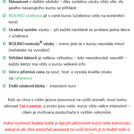
Návaznost
v dalším období – díky systému výuky vždy víte, do
jakého navazujícího kurzu se přihlásit
ROLINO učebnice
již v ceně kurzu (učebnice vždy na konkrétní
kurz)
Ucelený systém
výuky – při každé návštěvě se probere jedna lekce
z učebnice
®
ROLINO metoda
výuky
– mimo jiné se v kurzu neustále mluví
(nečekáte na vyvolání)
Střídání lektorů
je velikou výhodou – kdo nevyzkoušel, neuvěří –
každý lektor má vždy o kurzu veškeré info
Velice
příznivá cena
za vyuč. hod. a vysoká kvalita výuky,
viz
reference
Delší výukové bloky
– intenzívní kurz
Kdo se chce v cizím jazyce posunout na vyšší úroveň, musí tomu
věnovat
čas a peníze
, a proto jsou naše kurzy vždy velice intenzívní –
cílem je motivace posluchače k vyšším výkonům.
J
edna vyučovací hodina týdně je fajn při udržovacím kurzu nebo konverzaci,
pokud se ale chce posluchač posunout na vyšší úroveň, je to hodně málo a