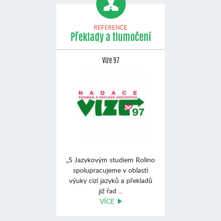
REFERENCE
Překlady a tlumočení
Vize 97
„S Jazykovým studiem Rolino
spolupracujeme v oblasti
výuky cizí jazyků a překladů
již řad ...
VÍCE