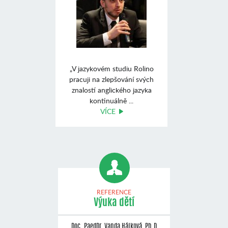
„V jazykovém studiu Rolino
pracuji na zlepšování svých
znalostí anglického jazyka
kontinuálně ...
VÍCE
REFERENCE
Výuka dětí
Doc. PaedDr. Vanda Hájková, Ph.D