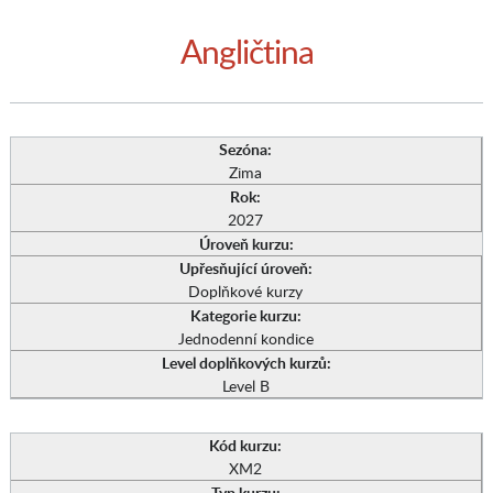
Angličtina
Sezóna:
Zima
Rok:
2027
Úroveň kurzu:
Upřesňující úroveň:
Doplňkové kurzy
Kategorie kurzu:
Jednodenní kondice
Level doplňkových kurzů:
Level B
Kód kurzu:
XM2
Typ kurzu: