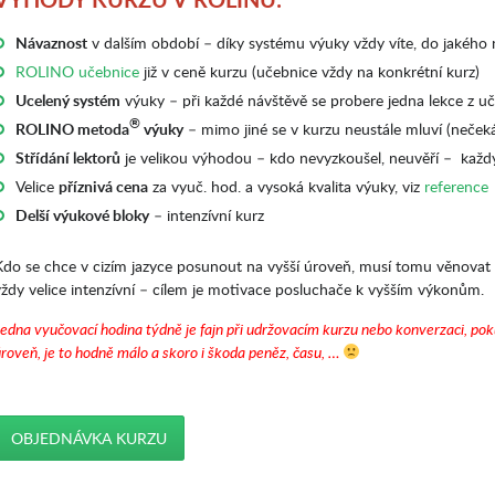
Návaznost
v dalším období – díky systému výuky vždy víte, do jakého n
ROLINO učebnice
již v ceně kurzu (učebnice vždy na konkrétní kurz)
Ucelený systém
výuky – při každé návštěvě se probere jedna lekce z u
®
ROLINO metoda
výuky
– mimo jiné se v kurzu neustále mluví (nečeká
Střídání lektorů
je velikou výhodou – kdo nevyzkoušel, neuvěří – každý
Velice
příznivá cena
za vyuč. hod. a vysoká kvalita výuky, viz
reference
Delší výukové bloky
– intenzívní kurz
Kdo se chce v cizím jazyce posunout na vyšší úroveň, musí tomu věnovat
vždy velice intenzívní – cílem je motivace posluchače k vyšším výkonům.
edna vyučovací hodina týdně je fajn při udržovacím kurzu nebo konverzaci, pok
roveň, je to hodně málo a skoro i škoda peněz, času, …
OBJEDNÁVKA KURZU