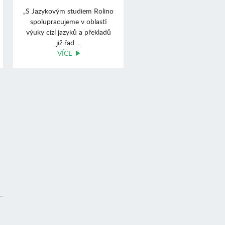
„S Jazykovým studiem Rolino
spolupracujeme v oblasti
výuky cizí jazyků a překladů
již řad ...
VÍCE