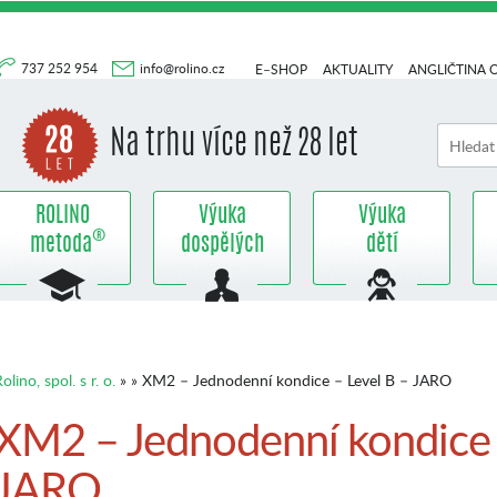
737 252 954
info@rolino.cz
E–SHOP
AKTUALITY
ANGLIČTINA 
Na trhu více než 28 let
ROLINO
Výuka
Výuka
®
metoda
dospělých
dětí
olino, spol. s r. o.
» » XM2 – Jednodenní kondice – Level B – JARO
XM2 – Jednodenní kondice 
JARO