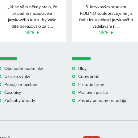
„Již se Vám někdy stalo, že
S Jazykovým studiem
případné nezaplacení
ROLINO spolupracujeme již
jazykového kurzu by Vaše
řadu let v oblasti jazykového
dítě považovalo za t ...
vzdělávání n ...
VÍCE
VÍCE
Obchodní podmínky
Blog
Ukázka výuky
Copy/print
Pronájem učeben
Historie firmy
Časopisy
Pracovní pozice
Způsoby úhrady
Zásady ochrany os. údajů
raha 3