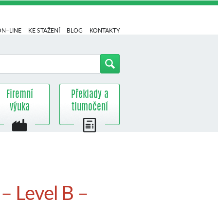
ON–LINE
KE STAŽENÍ
BLOG
KONTAKTY
Firemní
Překlady a
výuka
tlumočení
– Level B –