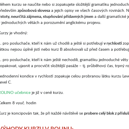
Během kurzu se naučíte nebo si zopakujete složitější gramatiku jednoduc
především
způsobová slovesa
a jejich opisy ve všech časových rovinách. N
jistoty, neurčitá zájmena, stupňování přídavných jmen
a další gramatické 
v jednoduchých větách a porozumění anglickému projevu.
Kurzy je vhodný:
 pro posluchače, kteří k nám už chodili a ještě si potřebují
v rychlosti
zop
átkou nejsou úplně jisti nebo kurz B absolvovali už před časem a potřebují 
… pro posluchače, kteří k nám ještě nechodili, gramatiku jednoduché věty ov
opakovat, ujasnit a procvičit složitější pasáže – tj. průběhový čas, trpný
Jednodenní kondice v rychlosti zopakuje celou probranou látku kurzu Lev
evel C.
ROLINO učebnice
je již v ceně kurzu.
Celkem 8 vyuč. hodin
Kurz je koncipován tak, že při každé návštěvě se
probere celý blok z přís
VÝHODY KURZU V ROLINU: