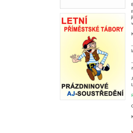
…
l
z
L