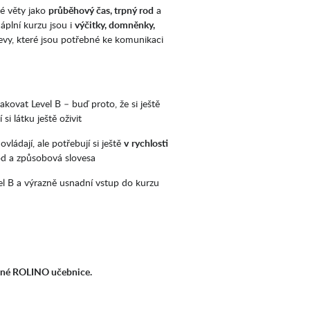
hé věty jako
průběhový čas, trpný rod
a
áplní kurzu jsou i
výčitky, domněnky,
jevy, které jsou potřebné ke komunikaci
akovat Level B – buď proto, že si ještě
si látku ještě oživit
ládají, ale potřebují si ještě
v
rychlosti
 rod a způsobová slovesa
el B a výrazně usnadní vstup do kurzu
lušné ROLINO učebnice.