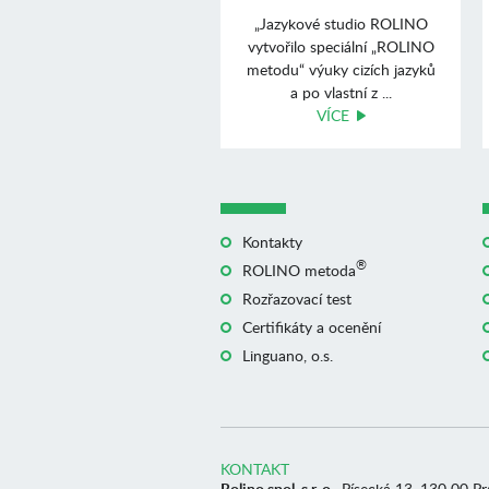
„Jazykové studio ROLINO
vytvořilo speciální „ROLINO
metodu“ výuky cizích jazyků
a po vlastní z ...
VÍCE
Kontakty
®
ROLINO metoda
Rozřazovací test
Certifikáty a ocenění
Linguano, o.s.
KONTAKT
Rolino spol. s r. o.
, Písecká 13, 130 00 P