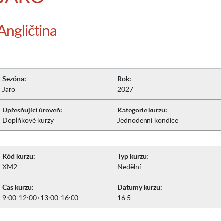
Angličtina
Sezóna:
Rok:
Jaro
2027
Upřesňující úroveň:
Kategorie kurzu:
Doplňkové kurzy
Jednodenní kondice
Kód kurzu:
Typ kurzu:
XM2
Nedělní
Čas kurzu:
Datumy kurzu:
9:00-12:00+13:00-16:00
16.5.