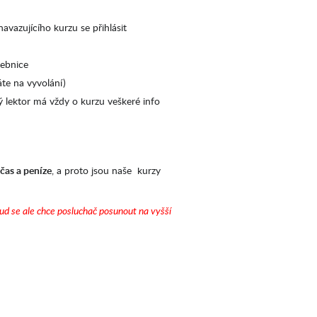
avazujícího kurzu se přihlásit
čebnice
te na vyvolání)
 lektor má vždy o kurzu veškeré info
čas a peníze
, a proto jsou naše kurzy
ud se ale chce posluchač posunout na vyšší