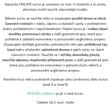
Kapacita ONLINE kurzu je omezena na max .4 studenty a to proto,
abychom mohli zaručit odpovídající kvalitu.
Během kurzu se naučíte nebo si zopakujete
použití sloves ve všech
časových rovinác
h v kladu, záporu a otázkách spolu s podstatnými
jmény počitatelnými i nepočitatelnými. Náplní kurzu je i
rozkaz, tázací
dovětky, potvrzovací výroky
a další gramatické jevy, které jsou
potřebné k základní komunikaci a porozumění anglickému projevu.
Zopakujete složitější gramatiku jednoduché věty jako
průběhový čas,
trpný rod
a především
způsobová slovesa
a jejich opisy ve všech
časových rovinách. Naučíte se i
výčitky, domněnky, jistoty,
neurčitá zájmena, stupňování přídavných jmen
a další gramatické jevy,
které jsou potřebné ke komunikaci v jednoduchých větách a
porozumění anglickému projevu.
Kondiční kurz velice podrobně zopakuje celou probranou látku kurzu
Level A a Level B.
ROLINO učebnice
je již v ceně kurzu.
Celkem 26,5 vyuč. hodin