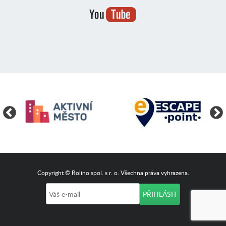
Copyright © Rolino spol. s r. o. Všechna práva vyhrazena.