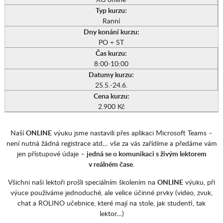
Typ kurzu:
Ranní
Dny konání kurzu:
PO + ST
Čas kurzu:
8:00-10:00
Datumy kurzu:
25.5.-24.6.
Cena kurzu:
2.900 Kč
Naší
ONLINE
výuku jsme nastavili přes aplikaci Microsoft Teams –
není nutná žádná registrace atd… vše za vás zařídíme a předáme vám
jen přístupové údaje –
jedná se o komunikaci s živým lektorem
v reálném čase
.
Všichni naši lektoři prošli speciálním školením na
ONLINE
výuku, při
výuce používáme jednoduché, ale velice účinné prvky (video, zvuk,
chat a ROLINO učebnice, které mají na stole, jak studenti, tak
lektor…)