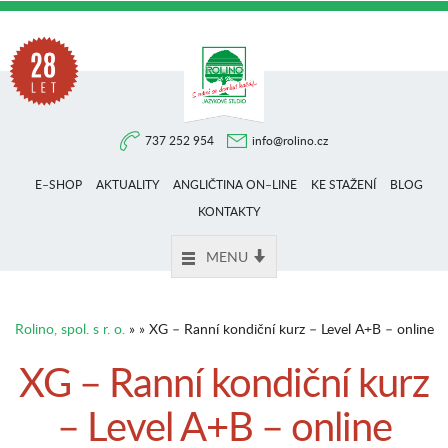
Na
737 252 954
info@rolino.cz
trhu
E–SHOP
AKTUALITY
ANGLIČTINA ON–LINE
KE STAŽENÍ
BLOG
více
KONTAKTY
MENU
než
Rolino, spol. s r. o.
» » XG – Ranní kondiční kurz – Level A+B – online
28
XG – Ranní kondiční kurz
– Level A+B – online
let