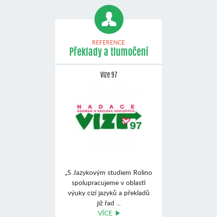
REFERENCE
Překlady a tlumočení
Vize 97
„S Jazykovým studiem Rolino
spolupracujeme v oblasti
výuky cizí jazyků a překladů
již řad ...
VÍCE