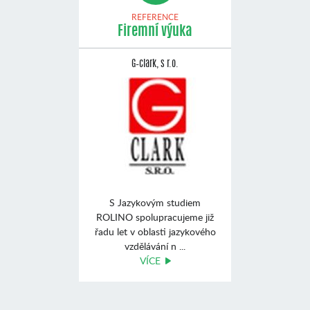
REFERENCE
Firemní výuka
G–clark, s r.o.
S Jazykovým studiem
ROLINO spolupracujeme již
řadu let v oblasti jazykového
vzdělávání n ...
VÍCE