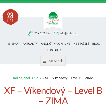
Na
737 252 954
info@rolino.cz
trhu
E–SHOP
AKTUALITY
ANGLIČTINA ON–LINE
KE STAŽENÍ
BLOG
více
KONTAKTY
MENU
než
Rolino, spol. s r. o.
» » XF – Víkendový – Level B – ZIMA
28
XF – Víkendový – Level B
– ZIMA
let