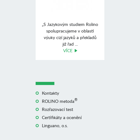
„S Jazykovým studiem Rolino
spolupracujeme v oblasti
výuky cizí jazyků a překladů
již řad ...
VÍCE
Kontakty
®
ROLINO metoda
Rozřazovací test
Certifikáty a ocenění
Linguano, o.s.