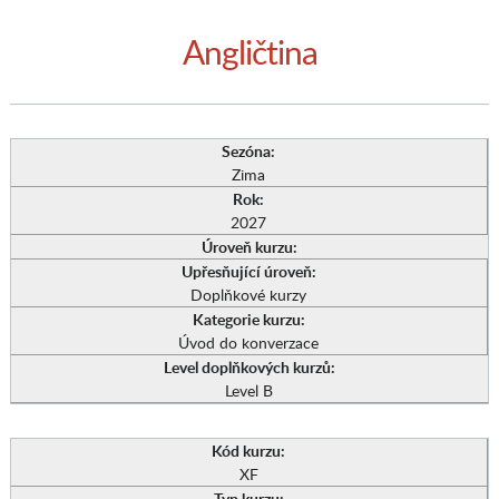
Angličtina
Sezóna:
Zima
Rok:
2027
Úroveň kurzu:
Upřesňující úroveň:
Doplňkové kurzy
Kategorie kurzu:
Úvod do konverzace
Level doplňkových kurzů:
Level B
Kód kurzu:
XF
Typ kurzu: