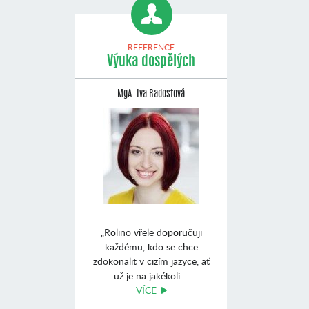
REFERENCE
Výuka dospělých
MgA. Iva Radostová
„Rolino vřele doporučuji
každému, kdo se chce
zdokonalit v cizím jazyce, ať
už je na jakékoli ...
VÍCE