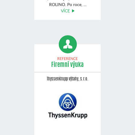
ROLINO. Po roce, ...
VÍCE
REFERENCE
Firemní výuka
ThyssenKrupp výtahy, s.r.o.