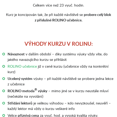
Celkem více než 23 vyuč. hodin.
Kurz je koncipován tak, že při každé návštěvě se
probere celý blok
z příslušné ROLINO učebnice.
VÝHODY KURZU V ROLINU:
Návaznost
v dalším období – díky systému výuky vždy víte, do
jakého navazujícího kurzu se přihlásit
ROLINO učebnice
již v ceně kurzu (učebnice vždy na konkrétní
kurz)
Ucelený systém
výuky – při každé návštěvě se probere jedna lekce
z učebnice
®
ROLINO metoda
výuky
– mimo jiné se v kurzu neustále mluví
(nečekáte na vyvolání)
Střídání lektorů
je velikou výhodou – kdo nevyzkoušel, neuvěří –
každý lektor má vždy o kurzu veškeré info
Velice
příznivá cena
za vyuč. hod. a vysoká kvalita výuky,