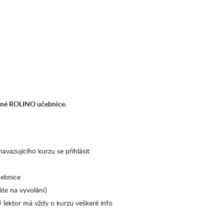
lušné ROLINO učebnice.
vazujícího kurzu se přihlásit
čebnice
áte na vyvolání)
ý lektor má vždy o kurzu veškeré info