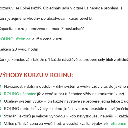
Rozmluví se úplně každý. Objednání jídla v cizině už nebude problém:-)
Kurz je zejména vhodný po absolvování kurzu Level B.
Kapacita kurzu je omezena na max. 7 posluchačů.
ROLINO učebnice
je již v ceně kurzu.
Celkem 23 vyuč. hodin
Kurz je koncipován tak, že při každé návštěvě se
probere celý blok z přís
VÝHODY KURZU V ROLINU:
Návaznost v dalším období – díky systému výuky vždy víte, do jakého na
ROLINO učebnice
již v ceně kurzu (učebnice vždy na konkrétní kurz)
Ucelený systém výuky – při každé návštěvě se probere jedna lekce z u
®
ROLINO metoda
výuky – mimo jiné se v kurzu neustále mluví (neček
Střídání lektorů je velikou výhodou – kdo nevyzkoušel, neuvěří – každ
Velice příznivá cena za vyuč. hod. a vysoká kvalita výuky, viz
reference