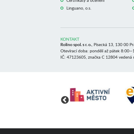
Certifikáty a ocenění
Linguano, o.s.
KONTAKT
Rolino spol. s r. o.
, Písecká 13, 130 00 P
Otevírací doba: pondělí až pátek 8:00—
IČ: 47123605, značka C 12804 vedená 