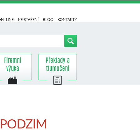
ON–LINE
KE STAŽENÍ
BLOG
KONTAKTY
Firemní
Překlady a
výuka
tlumočení
 – PODZIM