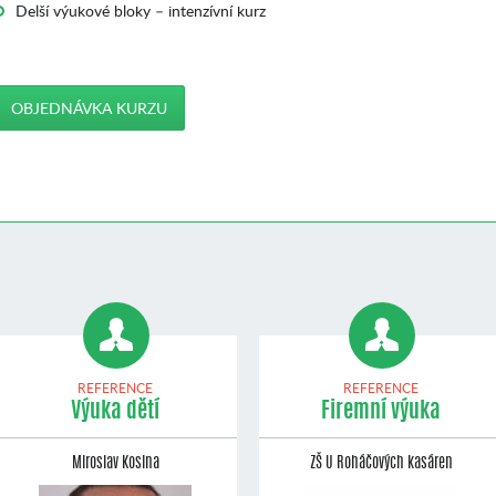
Delší výukové bloky – intenzívní kurz
OBJEDNÁVKA KURZU
REFERENCE
REFERENCE
Výuka dětí
Firemní výuka
Miroslav Kosina
ZŠ U Roháčových kasáren