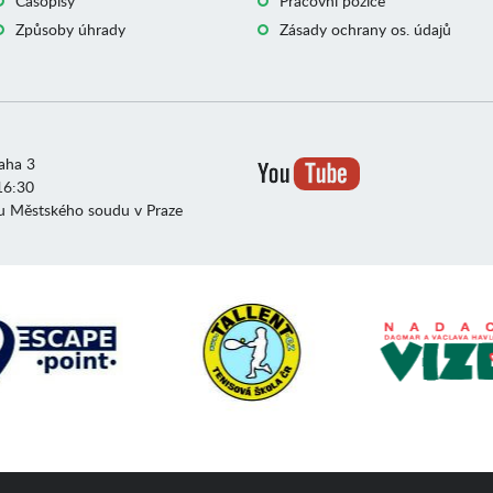
Časopisy
Pracovní pozice
Způsoby úhrady
Zásady ochrany os. údajů
raha 3
16:30
u Městského soudu v Praze