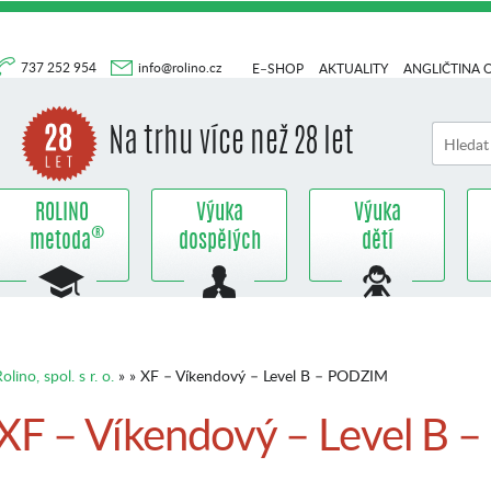
737 252 954
info@rolino.cz
E–SHOP
AKTUALITY
ANGLIČTINA 
Na trhu více než 28 let
ROLINO
Výuka
Výuka
®
metoda
dospělých
dětí
olino, spol. s r. o.
» » XF – Víkendový – Level B – PODZIM
XF – Víkendový – Level B