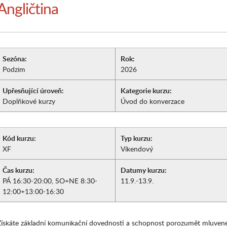
Angličtina
Sezóna:
Rok:
Podzim
2026
Upřesňující úroveň:
Kategorie kurzu:
Doplňkové kurzy
Úvod do konverzace
Kód kurzu:
Typ kurzu:
XF
Víkendový
Čas kurzu:
Datumy kurzu:
PÁ 16:30-20:00, SO+NE 8:30-
11.9.-13.9.
12:00+13:00-16:30
Získáte základní komunikační dovednosti a schopnost porozumět mluven