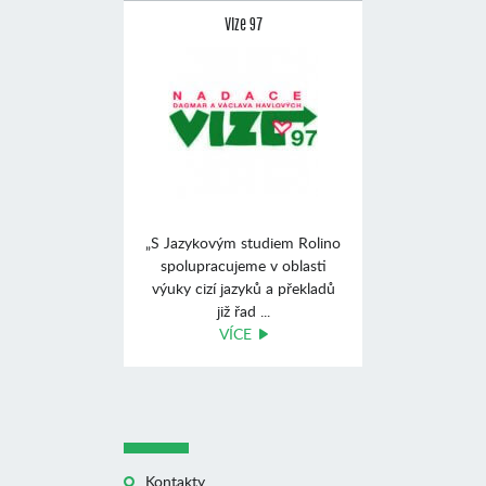
Vize 97
„S Jazykovým studiem Rolino
spolupracujeme v oblasti
výuky cizí jazyků a překladů
již řad ...
VÍCE
Kontakty