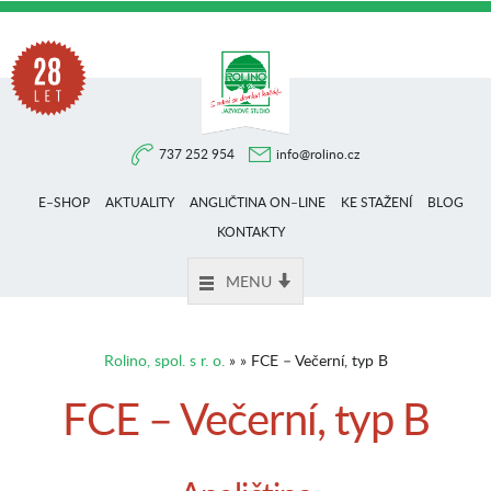
Na
737 252 954
info@rolino.cz
trhu
E–SHOP
AKTUALITY
ANGLIČTINA ON–LINE
KE STAŽENÍ
BLOG
více
KONTAKTY
MENU
než
Rolino, spol. s r. o.
» » FCE – Večerní, typ B
28
FCE – Večerní, typ B
let