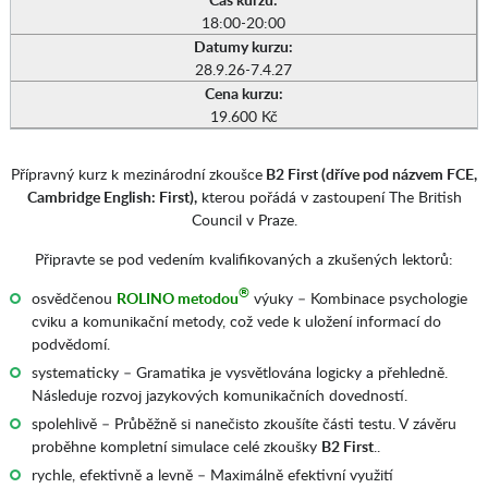
18:00-20:00
Datumy kurzu:
28.9.26-7.4.27
Cena kurzu:
19.600 Kč
Přípravný kurz k mezinárodní zkoušce
B2 First (dříve pod názvem FCE,
Cambridge English: First),
kterou pořádá v zastoupení The British
Council v Praze.
Připravte se pod vedením kvalifikovaných a zkušených lektorů:
®
osvědčenou
ROLINO metodou
výuky – Kombinace psychologie
cviku a komunikační metody, což vede k uložení informací do
podvědomí.
systematicky – Gramatika je vysvětlována logicky a přehledně.
Následuje rozvoj jazykových komunikačních dovedností.
spolehlivě – Průběžně si nanečisto zkoušíte části testu. V závěru
proběhne kompletní simulace celé zkoušky
B2 First
..
rychle, efektivně a levně – Maximálně efektivní využití