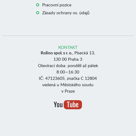
Pracovní pozice
Zásady ochrany os. údajů
KONTAKT
Rolino spol. s r. o.
, Písecká 13,
130 00 Praha 3
Otevírací doba: pondělí až pátek
8:00—16:30
IČ: 47123605, značka C 12804
vedená u Městského soudu
v Praze