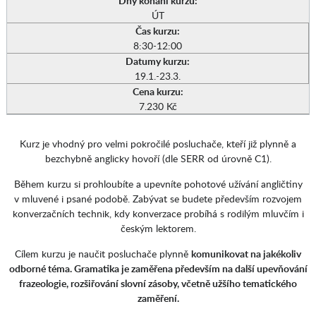
Dny konání kurzu:
ÚT
Čas kurzu:
8:30-12:00
Datumy kurzu:
19.1.-23.3.
Cena kurzu:
7.230 Kč
Kurz je vhodný pro velmi pokročilé posluchače, kteří již plynně a
bezchybně anglicky hovoří (dle SERR od úrovně C1).
Během kurzu si prohloubíte a upevníte pohotové užívání angličtiny
v mluvené i psané podobě. Zabývat se budete především rozvojem
konverzačních technik, kdy konverzace probíhá s rodilým mluvčím i
českým lektorem.
Cílem kurzu je naučit posluchače plynně
komunikovat na jakékoliv
odborné téma. Gramatika je zaměřena především na další upevňování
frazeologie, rozšiřování slovní zásoby, včetně užšího tematického
zaměření.