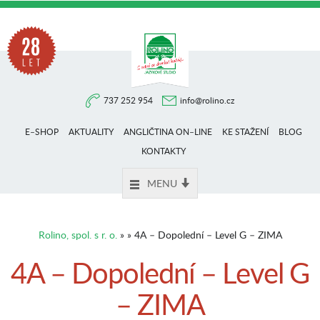
Na
737 252 954
info@rolino.cz
trhu
E–SHOP
AKTUALITY
ANGLIČTINA ON–LINE
KE STAŽENÍ
BLOG
více
KONTAKTY
MENU
než
Rolino, spol. s r. o.
» » 4A – Dopolední – Level G – ZIMA
28
4A – Dopolední – Level G
– ZIMA
let