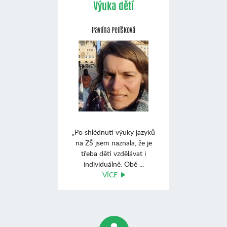
Výuka dětí
Pavlína Pelíšková
„Po shlédnutí výuky jazyků
na ZŠ jsem naznala, že je
třeba děti vzdělávat i
individuálně. Obě ...
VÍCE