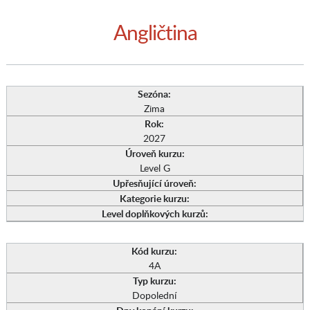
Angličtina
Sezóna:
Zima
Rok:
2027
Úroveň kurzu:
Level G
Upřesňující úroveň:
Kategorie kurzu:
Level doplňkových kurzů:
Kód kurzu:
4A
Typ kurzu:
Dopolední