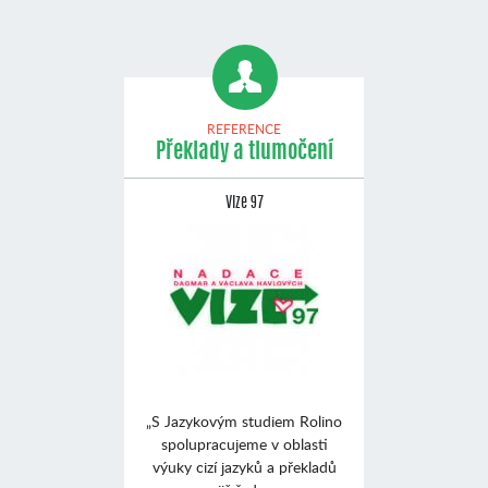
REFERENCE
Překlady a tlumočení
Vize 97
„S Jazykovým studiem Rolino
spolupracujeme v oblasti
výuky cizí jazyků a překladů