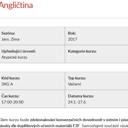
Angličtina
Sezóna:
Rok:
Jaro, Zima
2017
Upřesňující úroveň:
Kategorie kurzu:
Atypické kurzy
Kód kurzu:
Typ kurzu:
3XG A
Večerní
Čas kurzu:
Datumy kurzu:
17:00-20:00
24.1.-27.6.
Cílem kurzu bude
zdokonalování konverzačních dovedností v ústním i píse
zásoby dle doplňkových učeních materiálů F2F
. Samozřejmě součástí výuk