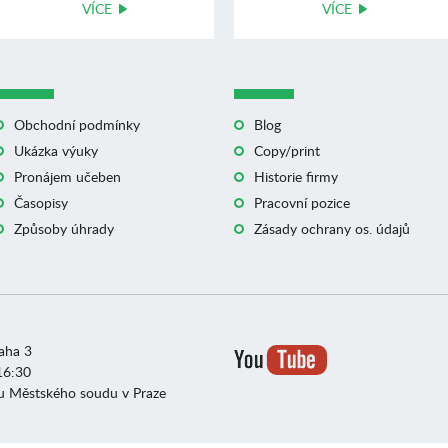
VÍCE
výuku angli ...
VÍCE
Obchodní podmínky
Blog
Ukázka výuky
Copy/print
Pronájem učeben
Historie firmy
Časopisy
Pracovní pozice
Způsoby úhrady
Zásady ochrany os. údajů
raha 3
16:30
u Městského soudu v Praze