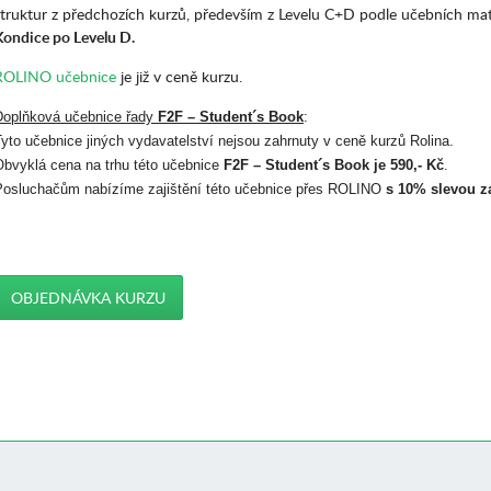
struktur z předchozích kurzů, především z Levelu C+D podle učebních m
Kondice po Levelu D.
ROLINO učebnice
je již v ceně kurzu.
Doplňková učebnice řady
F2F – Student´s Book
:
yto učebnice jiných vydavatelství nejsou zahrnuty v ceně kurzů Rolina.
Obvyklá cena na trhu této učebnice
F2F – Student´s Book je 590,- Kč
.
Posluchačům nabízíme zajištění této učebnice přes ROLINO
s 10% slevou za
OBJEDNÁVKA KURZU