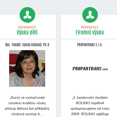
REFERENCE
REFERENCE
Výuka dětí
Firemní výuka
Doc. PaedDr. Vanda Hájková, Ph.D
PROPANTRANS s.r.o.
„Kurzy se vyznačovaly
„S Jazykovým studiem
vysokou kvalitou výuky,
ROLINO úspěšně
přístup lektora byl příkladný,
spolupracujeme od roku
výukový postup b ...
2009. ROLINO zajišťuje