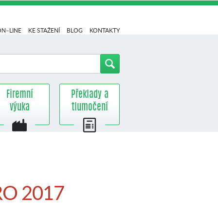
ON–LINE
KE STAŽENÍ
BLOG
KONTAKTY
Firemní
Překlady a
výuka
tlumočení
RO 2017