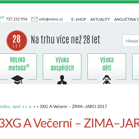
737 252 954
info@rolino.cz
E–SHOP
AKTUALITY
ANGLIČTINA 
Na trhu více než 28 let
ROLINO
Výuka
Výuka
®
metoda
dospělých
dětí
olino, spol. s r. o.
» » 3XG A Večerní – ZIMA–JARO 2017
3XG A Večerní – ZIMA–JA