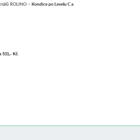
atriálů ROLINO –
Kondice po Levelu C a
 531,- Kč
.