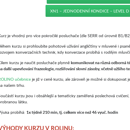
XN1 – JEDNODENNÍ KONDICE – LEVEL D
Kurz je vhodný pro více pokročilé posluchače (dle SERR od úrovně B1/B2)
Během kurzu si prohloubíte pohotové užívání angličtiny v mluvené i psa
rozvojem konverzačních technik, kdy konverzace probíhá s rodilým mluvč
Cílem kurzu je naučit posluchače plynně
komunikovat na různá odborná t
na další upevňování frazeologie, rozšiřování slovní zásoby, včetně užšího 
ROLINO učebnice
je již v ceně kurzu, ale zároveň je možné si dokupovat 
na našem trhu.
Součástí kurzu jsou i obsáhlejší a tematicky zaměřená poslechová cvičení,
probranou látku.
Výuka probíhá:
1x týdně 210 min, tj. celkem více než 46 vyuč. hodin
VÝHODY KURZU V ROLINU: