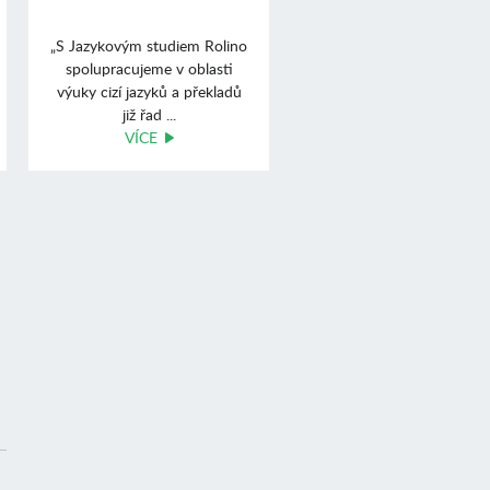
„S Jazykovým studiem Rolino
spolupracujeme v oblasti
výuky cizí jazyků a překladů
již řad ...
VÍCE