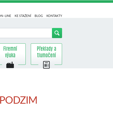
ON–LINE
KE STAŽENÍ
BLOG
KONTAKTY
Firemní
Překlady a
výuka
tlumočení
 – PODZIM