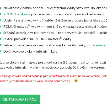
Návaznost v dalším období – díky systému výuky vždy víte, do jakého na
ROLINO učebnice
již v ceně kurzu (učebnice vždy na konkrétní kurz)
Ucelený systém výuky – při každé návštěvě se probere jedna lekce z u
®
ROLINO metoda
výuky – mimo jiné se v kurzu neustále mluví (neček
Střídání lektorů je velikou výhodou – kdo nevyzkoušel, neuvěří – každ
®
Lektoři proškolení na ROLINO metodu
výuky
Velice příznivá cena za vyuč. hod. a vysoká kvalita výuky, viz
reference
Delší výukové bloky – intenzívní kurz
Kdo se chce v cizím jazyce posunout na vyšší úroveň, musí tomu věnovat
vždy velice intenzívní – cílem je motivace posluchače k vyšším výkonům.
edna vyučovací hodina týdně je fajn při udržovacím kurzu nebo konverzaci, pok
roveň, je to hodně málo a skoro i škoda peněz, času, …
OBJEDNÁVKA KURZU