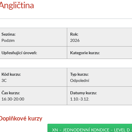
Angličtina
Sezóna:
Rok:
Podzim
2026
Upřesňující úroveň:
Kategorie kurzu:
Kód kurzu:
Typ kurzu:
3C
Odpolední
Čas kurzu:
Datumy kurzu:
16:30-20:00
1.10.-3.12.
Doplňkové kurzy
XN – JEDNODENNÍ KONDICE – LEVEL D 