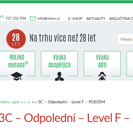
737 252 954
info@rolino.cz
E–SHOP
AKTUALITY
ANGLIČTINA 
Na trhu více než 28 let
ROLINO
Výuka
Výuka
®
metoda
dospělých
dětí
olino, spol. s r. o.
» » 3C – Odpolední – Level F – PODZIM
3C – Odpolední – Level F