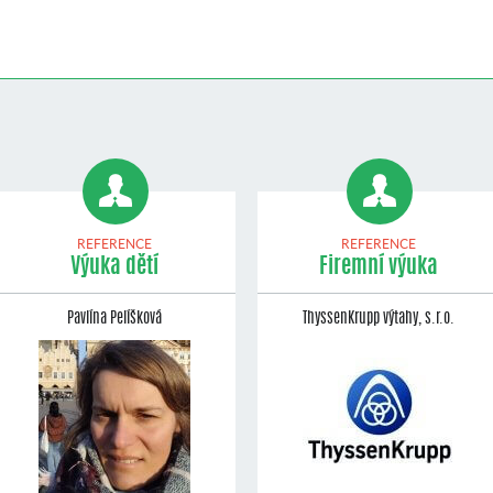
REFERENCE
REFERENCE
Výuka dětí
Firemní výuka
Pavlína Pelíšková
ThyssenKrupp výtahy, s.r.o.