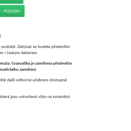
 – PODZIM
.
né podobě. Zabývat se budete především
ím i českým lektorem.
émata. Gramatika je zaměřena především
tematického zaměření.
ještě další odborné učebnice dostupné
 která jsou vytvořená vždy na konkrétní