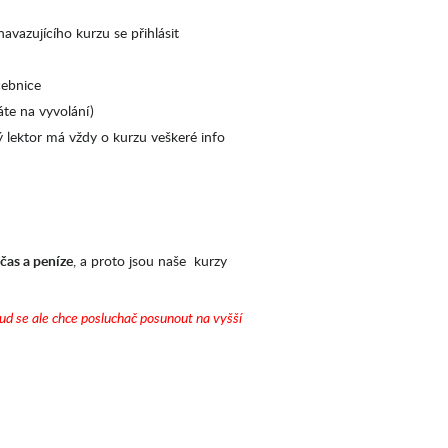
vazujícího kurzu se přihlásit
čebnice
áte na vyvolání)
ý lektor má vždy o kurzu veškeré info
čas a peníze
, a proto jsou naše kurzy
ud se ale chce posluchač posunout na vyšší