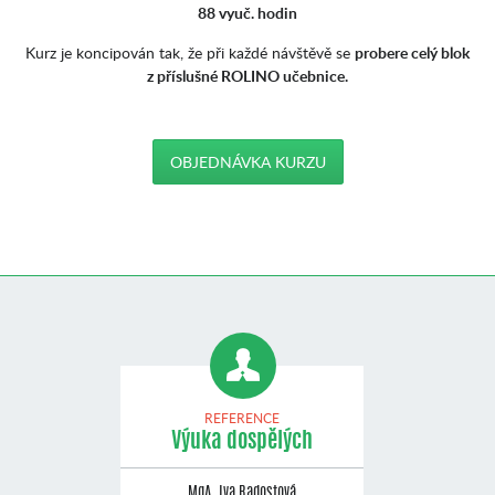
88 vyuč. hodin
Kurz je koncipován tak, že při každé návštěvě se
probere celý blok
z příslušné ROLINO učebnice.
OBJEDNÁVKA KURZU
REFERENCE
Výuka dospělých
MgA. Iva Radostová