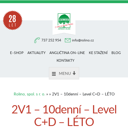
Na
737 252 954
info@rolino.cz
trhu
E–SHOP
AKTUALITY
ANGLIČTINA ON–LINE
KE STAŽENÍ
BLOG
více
KONTAKTY
MENU
než
Rolino, spol. s r. o.
» » 2V1 – 10denní – Level C+D – LÉTO
28
2V1 – 10denní – Level
C+D – LÉTO
let