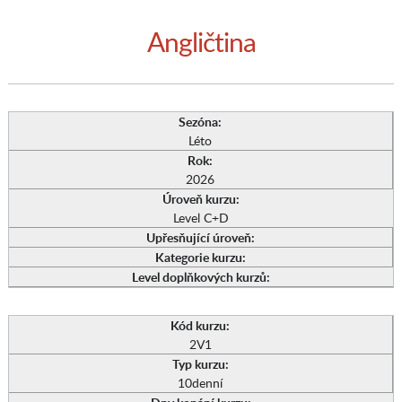
Angličtina
Sezóna:
Léto
Rok:
2026
Úroveň kurzu:
Level C+D
Upřesňující úroveň:
Kategorie kurzu:
Level doplňkových kurzů:
Kód kurzu:
2V1
Typ kurzu:
10denní