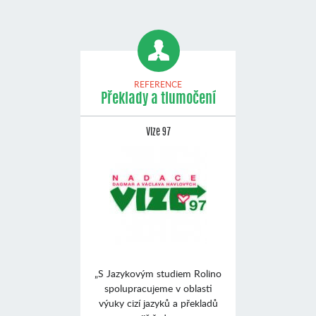
REFERENCE
Překlady a tlumočení
Vize 97
„S Jazykovým studiem Rolino
spolupracujeme v oblasti
výuky cizí jazyků a překladů