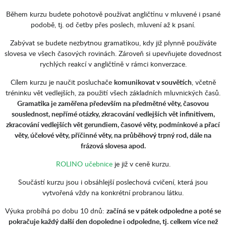
Během kurzu budete pohotově používat angličtinu v mluvené i psané
podobě, tj. od četby přes poslech, mluvení až k psaní.
Zabývat se budete nezbytnou gramatikou, kdy již plynně používáte
slovesa ve všech časových rovinách. Zároveň si upevňujete dovednost
rychlých reakcí v angličtině v rámci konverzace.
Cílem kurzu je naučit posluchače
komunikovat v souvětích
, včetně
tréninku vět vedlejších, za použití všech základních mluvnických časů.
Gramatika je zaměřena především na předmětné věty, časovou
souslednost, nepřímé otázky, zkracování vedlejších vět infinitivem,
zkracování vedlejších vět gerundiem, časové věty, podmínkové a přací
věty, účelové věty, příčinné věty, na průběhový trpný rod, dále na
frázová slovesa apod.
ROLINO učebnice
je již v ceně kurzu.
Součástí kurzu jsou i obsáhlejší poslechová cvičení, která jsou
vytvořená vždy na konkrétní probranou látku.
Výuka probíhá po dobu 10 dnů:
začíná se v pátek odpoledne a poté se
pokračuje každý další den dopoledne i odpoledne, tj. celkem více než