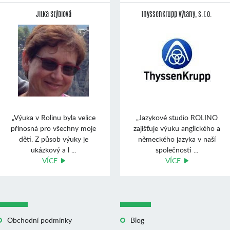
Jitka Stýblová
ThyssenKrupp výtahy, s.r.o.
„Výuka v Rolinu byla velice
„Jazykové studio ROLINO
přínosná pro všechny moje
zajišťuje výuku anglického a
děti. Z působ výuky je
německého jazyka v naší
ukázkový a l ...
společnosti ...
VÍCE
VÍCE
Obchodní podmínky
Blog