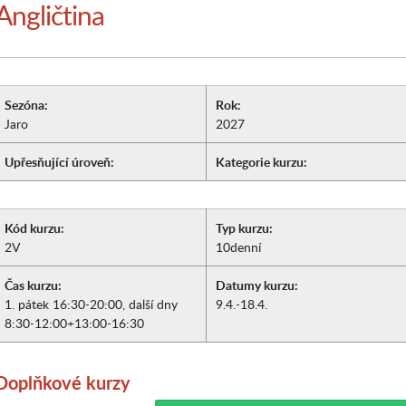
Angličtina
Sezóna:
Rok:
Jaro
2027
Upřesňující úroveň:
Kategorie kurzu:
Kód kurzu:
Typ kurzu:
2V
10denní
Čas kurzu:
Datumy kurzu:
1. pátek 16:30-20:00, další dny
9.4.-18.4.
8:30-12:00+13:00-16:30
Doplňkové kurzy