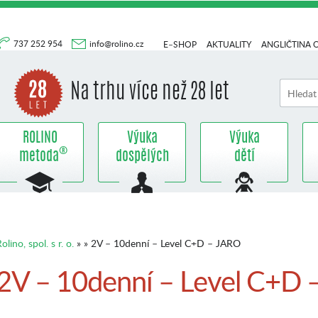
737 252 954
info@rolino.cz
E–SHOP
AKTUALITY
ANGLIČTINA 
Na trhu více než 28 let
ROLINO
Výuka
Výuka
®
metoda
dospělých
dětí
olino, spol. s r. o.
» » 2V – 10denní – Level C+D – JARO
2V – 10denní – Level C+D