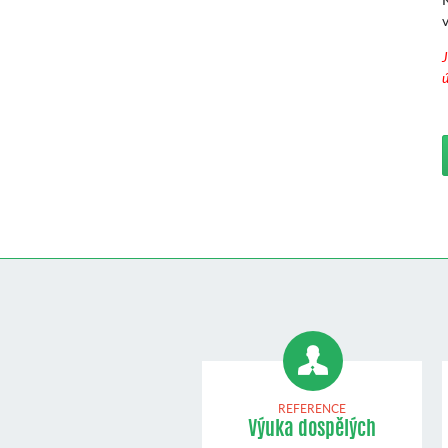
J
ú
REFERENCE
Výuka dospělých