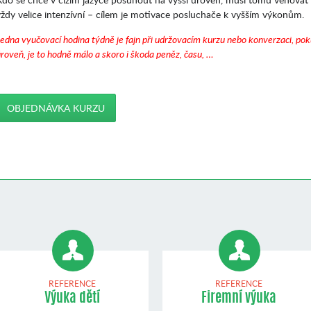
vždy velice intenzívní – cílem je motivace posluchače k vyšším výkonům.
edna vyučovací hodina týdně je fajn při udržovacím kurzu nebo konverzaci, pok
roveň, je to hodně málo a skoro i škoda peněz, času, …
OBJEDNÁVKA KURZU
REFERENCE
REFERENCE
Výuka dětí
Firemní výuka