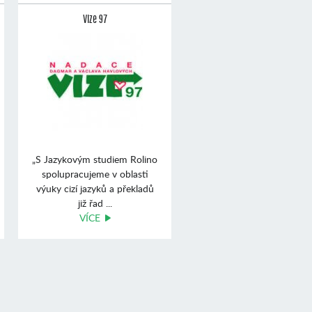
Vize 97
„S Jazykovým studiem Rolino
spolupracujeme v oblasti
výuky cizí jazyků a překladů
již řad ...
VÍCE