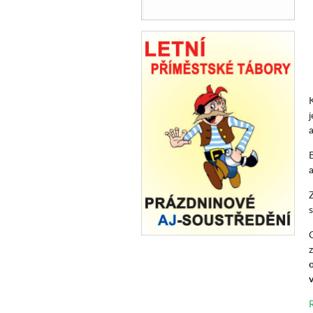
j
a
a
v