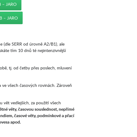
 – JARO
B – JARO
če (dle SERR od úrovně A2/B1), ale
ískáte tím 10 dnů té nejintenzivnější
ě, tj. od četby přes poslech, mluvení
a ve všech časových rovinách. Zároveň
u vět vedlejších, za použití všech
tné věty, časovou souslednost, nepřímé
erundiem, časové věty, podmínkové a přací
lovesa apod.