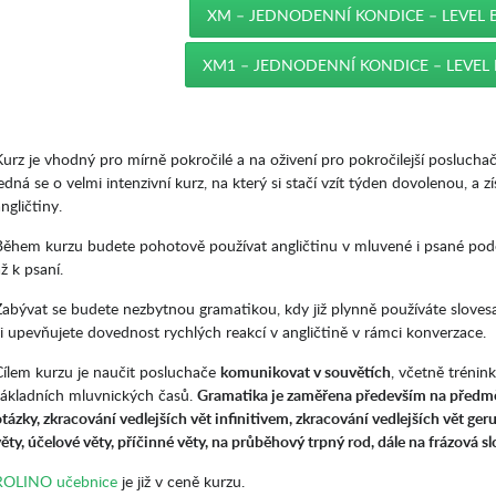
XM – JEDNODENNÍ KONDICE – LEVEL B
XM1 – JEDNODENNÍ KONDICE – LEVEL 
Kurz je vhodný pro mírně pokročilé a na oživení pro pokročilejší poslucha
edná se o velmi intenzivní kurz, na který si stačí vzít týden dovolenou, a z
ngličtiny.
Během kurzu budete pohotově používat angličtinu v mluvené i psané podob
ž k psaní.
Zabývat se budete nezbytnou gramatikou, kdy již plynně používáte sloves
si upevňujete dovednost rychlých reakcí v angličtině v rámci konverzace.
Cílem kurzu je naučit posluchače
komunikovat v souvětích
, včetně trénink
základních mluvnických časů.
Gramatika je zaměřena především na předmě
otázky, zkracování vedlejších vět infinitivem, zkracování vedlejších vět g
ěty, účelové věty, příčinné věty, na průběhový trpný rod, dále na frázová s
ROLINO učebnice
je již v ceně kurzu.