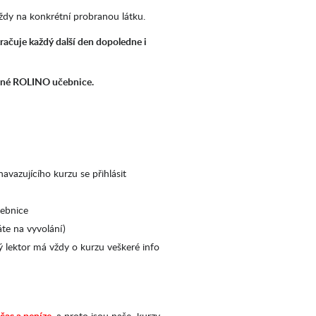
vždy na konkrétní probranou látku.
račuje každý další den dopoledne i
lušné ROLINO učebnice.
avazujícího kurzu se přihlásit
čebnice
te na vyvolání)
 lektor má vždy o kurzu veškeré info
čas a peníze
, a proto jsou naše kurzy