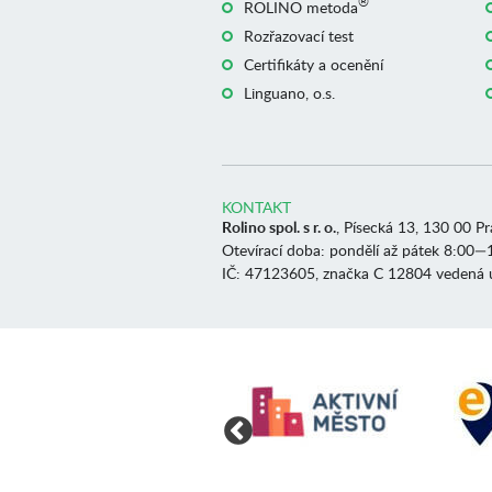
®
ROLINO metoda
Rozřazovací test
Certifikáty a ocenění
Linguano, o.s.
KONTAKT
Rolino spol. s r. o.
, Písecká 13, 130 00 P
Otevírací doba: pondělí až pátek 8:00—
IČ: 47123605, značka C 12804 vedená 