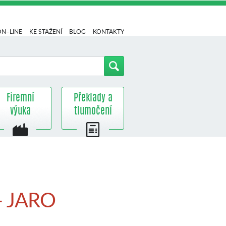
ON–LINE
KE STAŽENÍ
BLOG
KONTAKTY
Firemní
Překlady a
výuka
tlumočení
 – JARO