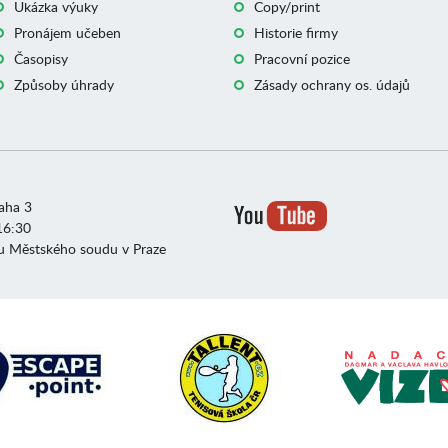
Ukázka výuky
Copy/print
Pronájem učeben
Historie firmy
Časopisy
Pracovní pozice
Způsoby úhrady
Zásady ochrany os. údajů
raha 3
16:30
u Městského soudu v Praze