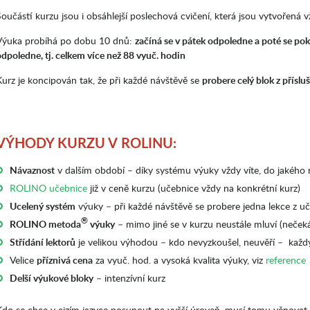
Součástí kurzu jsou i obsáhlejší poslechová cvičení, která jsou vytvořená 
Výuka probíhá po dobu 10 dnů:
začíná se v pátek odpoledne a poté se pok
odpoledne, tj. celkem více než 88 vyuč. hodin
Kurz je koncipován tak, že při každé návštěvě se
probere celý blok z přís
VÝHODY KURZU V ROLINU:
Návaznost
v dalším období – díky systému výuky vždy víte, do jakého n
ROLINO učebnice
již v ceně kurzu (učebnice vždy na konkrétní kurz)
Ucelený systém
výuky – při každé návštěvě se probere jedna lekce z u
®
ROLINO metoda
výuky
– mimo jiné se v kurzu neustále mluví (nečeká
Střídání lektorů
je velikou výhodou – kdo nevyzkoušel, neuvěří – každý
Velice
příznivá cena
za vyuč. hod. a vysoká kvalita výuky, viz
reference
Delší výukové bloky
– intenzívní kurz
Kdo se chce v cizím jazyce posunout na vyšší úroveň, musí tomu věnovat