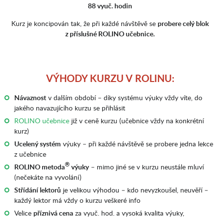
88 vyuč. hodin
Kurz je koncipován tak, že při každé návštěvě se
probere celý blok
z příslušné ROLINO učebnice.
VÝHODY KURZU V ROLINU:
Návaznost
v dalším období – díky systému výuky vždy víte, do
jakého navazujícího kurzu se přihlásit
ROLINO učebnice
již v ceně kurzu (učebnice vždy na konkrétní
kurz)
Ucelený systém
výuky – při každé návštěvě se probere jedna lekce
z učebnice
®
ROLINO metoda
výuky
– mimo jiné se v kurzu neustále mluví
(nečekáte na vyvolání)
Střídání lektorů
je velikou výhodou – kdo nevyzkoušel, neuvěří –
každý lektor má vždy o kurzu veškeré info
Velice
příznivá cena
za vyuč. hod. a vysoká kvalita výuky,