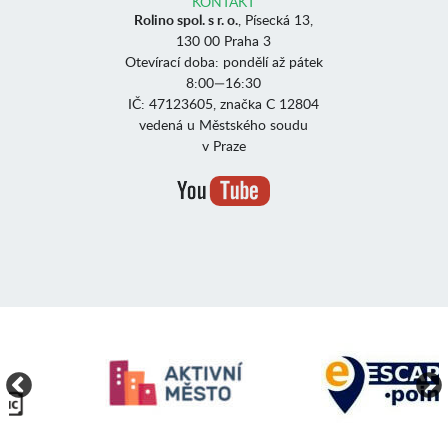
KONTAKT
Rolino spol. s r. o.
, Písecká 13,
130 00 Praha 3
Otevírací doba: pondělí až pátek
8:00—16:30
IČ: 47123605, značka C 12804
vedená u Městského soudu
v Praze