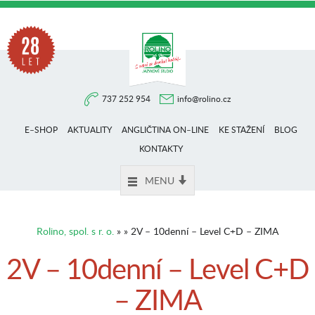
Na
737 252 954
info@rolino.cz
trhu
E–SHOP
AKTUALITY
ANGLIČTINA ON–LINE
KE STAŽENÍ
BLOG
více
KONTAKTY
MENU
než
Rolino, spol. s r. o.
» » 2V – 10denní – Level C+D – ZIMA
28
2V – 10denní – Level C+D
– ZIMA
let