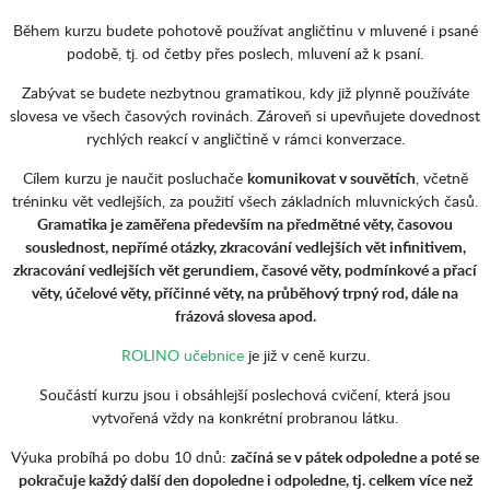
Během kurzu budete pohotově používat angličtinu v mluvené i psané
podobě, tj. od četby přes poslech, mluvení až k psaní.
Zabývat se budete nezbytnou gramatikou, kdy již plynně používáte
slovesa ve všech časových rovinách. Zároveň si upevňujete dovednost
rychlých reakcí v angličtině v rámci konverzace.
Cílem kurzu je naučit posluchače
komunikovat v souvětích
, včetně
tréninku vět vedlejších, za použití všech základních mluvnických časů.
Gramatika je zaměřena především na předmětné věty, časovou
souslednost, nepřímé otázky, zkracování vedlejších vět infinitivem,
zkracování vedlejších vět gerundiem, časové věty, podmínkové a přací
věty, účelové věty, příčinné věty, na průběhový trpný rod, dále na
frázová slovesa apod.
ROLINO učebnice
je již v ceně kurzu.
Součástí kurzu jsou i obsáhlejší poslechová cvičení, která jsou
vytvořená vždy na konkrétní probranou látku.
Výuka probíhá po dobu 10 dnů:
začíná se v pátek odpoledne a poté se
pokračuje každý další den dopoledne i odpoledne, tj. celkem více než