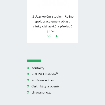
„S Jazykovým studiem Rolino
spolupracujeme v oblasti
výuky cizí jazyků a překladů
již řad ...
VÍCE
Kontakty
®
ROLINO metoda
Rozřazovací test
Certifikáty a ocenění
Linguano, o.s.