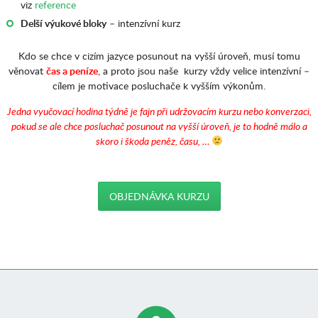
viz
reference
Delší výukové bloky
– intenzívní kurz
Kdo se chce v cizím jazyce posunout na vyšší úroveň, musí tomu
věnovat
čas a peníze
, a proto jsou naše kurzy vždy velice intenzívní –
cílem je motivace posluchače k vyšším výkonům.
J
edna vyučovací hodina týdně je fajn při udržovacím kurzu nebo konverzaci,
pokud se ale chce posluchač posunout na vyšší úroveň, je to hodně málo a
skoro i škoda peněz, času, …
OBJEDNÁVKA KURZU