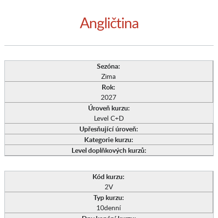
Angličtina
Sezóna:
Zima
Rok:
2027
Úroveň kurzu:
Level C+D
Upřesňující úroveň:
Kategorie kurzu:
Level doplňkových kurzů:
Kód kurzu:
2V
Typ kurzu:
10denní