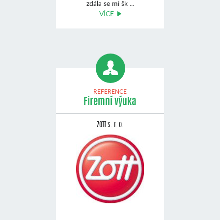
zdála se mi šk ...
VÍCE
REFERENCE
Firemní výuka
ZOTT s. r. o.