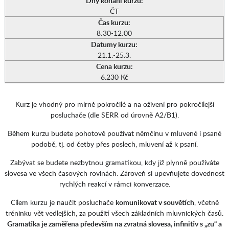
Dny konání kurzu:
ČT
Čas kurzu:
8:30-12:00
Datumy kurzu:
21.1.-25.3.
Cena kurzu:
6.230 Kč
Kurz je vhodný pro mírně pokročilé a na oživení pro pokročilejší
posluchače (dle SERR od úrovně A2/B1).
Během kurzu budete pohotově používat němčinu v mluvené i psané
podobě, tj. od četby přes poslech, mluvení až k psaní.
Zabývat se budete nezbytnou gramatikou, kdy již plynně používáte
slovesa ve všech časových rovinách. Zároveň si upevňujete dovednost
rychlých reakcí v rámci konverzace.
Cílem kurzu je naučit posluchače
komunikovat v souvětích
, včetně
tréninku vět vedlejších, za použití všech základních mluvnických časů.
Gramatika je zaměřena především na zvratná slovesa, infinitiv s „zu“ a