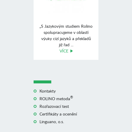
„S Jazykovým studiem Rolino
spolupracujeme v oblasti
výuky cizí jazyků a překladů
již řad ...
VÍCE
Kontakty
®
ROLINO metoda
Rozřazovací test
Certifikáty a ocenění
Linguano, o.s.