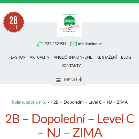
Na
737 252 954
info@rolino.cz
trhu
E–SHOP
AKTUALITY
ANGLIČTINA ON–LINE
KE STAŽENÍ
BLOG
více
KONTAKTY
MENU
než
Rolino, spol. s r. o.
» » 2B – Dopolední – Level C – NJ – ZIMA
28
2B – Dopolední – Level C
– NJ – ZIMA
let