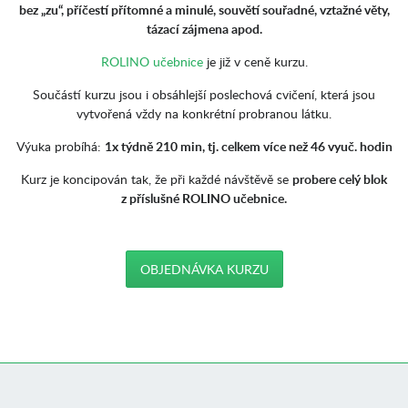
bez „zu“, příčestí přítomné a minulé, souvětí souřadné, vztažné věty,
tázací zájmena apod.
ROLINO učebnice
je již v ceně kurzu.
Součástí kurzu jsou i obsáhlejší poslechová cvičení, která jsou
vytvořená vždy na konkrétní probranou látku.
Výuka probíhá:
1x týdně 210 min, tj. celkem více než 46 vyuč. hodin
Kurz je koncipován tak, že při každé návštěvě se
probere celý blok
z příslušné ROLINO učebnice.
OBJEDNÁVKA KURZU