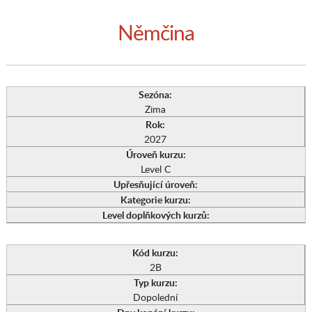
Němčina
Sezóna:
Zima
Rok:
2027
Úroveň kurzu:
Level C
Upřesňující úroveň:
Kategorie kurzu:
Level doplňkových kurzů:
Kód kurzu:
2B
Typ kurzu:
Dopolední